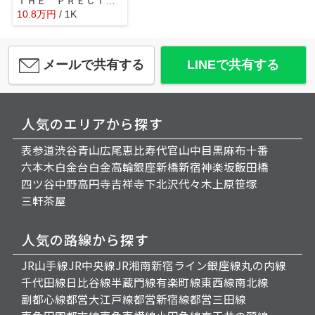
ＴＨＥ ＰＲＥＣＩＯＵＳ 池袋本町
10.8
万
円
/ 1K
メールで共有する
LINEで共有する
人気のエリアから探す
表参道
渋谷
青山
広尾
恵比寿
代官山
中目黒
麻布十番
六本木
白金台
白金高輪
銀座
新橋
新宿
神楽坂
飯田橋
四ツ谷
中野
高円寺
吉祥寺
下北沢
代々木上原
笹塚
三軒茶屋
人気の路線から探す
JR山手線
JR中央線
JR湘南新宿ライン
銀座線
丸の内線
千代田線
日比谷線
半蔵門線
有楽町線
東西線
南北線
副都心線
都営大江戸線
都営新宿線
都営三田線