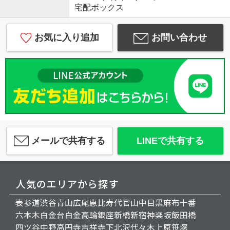
宅配ボックス
お気に入り追加
お問い合わせ
メールで共有する
LINEで共有する
人気のエリアから探す
表参道
渋谷
青山
広尾
恵比寿
代官山
中目黒
麻布十番
六本木
白金台
白金高輪
銀座
新橋
新宿
神楽坂
飯田橋
四ツ谷
中野
高円寺
吉祥寺
下北沢
代々木上原
笹塚