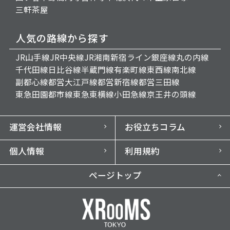
三軒茶屋
人気の路線から探す
JR山手線
JR中央線
JR湘南新宿ライン
銀座線
丸の内線
千代田線
日比谷線
半蔵門線
有楽町線
東西線
南北線
副都心線
都営大江戸線
都営新宿線
都営三田線
東急田園都市線
東急東横線
小田急線
京王井の頭線
運営会社情報
お役立ちコラム
個人情報
利用規約
ページトップ