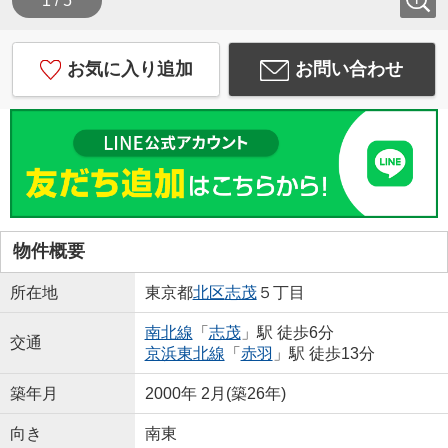
1 / 5
お気に入り追加
お問い合わせ
物件概要
所在地
東京都
北区
志茂
５丁目
南北線
「
志茂
」駅 徒歩6分
交通
京浜東北線
「
赤羽
」駅 徒歩13分
築年月
2000年 2月(築26年)
向き
南東