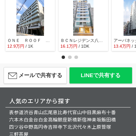
ＯＮＥ ＲＯＯＦ ＦＬＡＴ ＴＳＵＫＩＳＨＩＭＡ
ＢＣＮレジデンス八丁堀
アーバネッ
12.9
万
円
/ 1K
16.1
万
円
/ 1DK
13.4
万
円
/ 
メールで共有する
LINEで共有する
人気のエリアから探す
表参道
渋谷
青山
広尾
恵比寿
代官山
中目黒
麻布十番
六本木
白金台
白金高輪
銀座
新橋
新宿
神楽坂
飯田橋
四ツ谷
中野
高円寺
吉祥寺
下北沢
代々木上原
笹塚
三軒茶屋