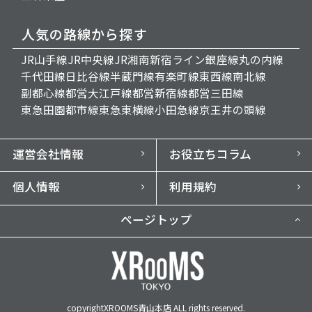
人気の路線から探す
JR山手線
JR中央線
JR湘南新宿ライン
銀座線
丸の内線
千代田線
日比谷線
半蔵門線
有楽町線
東西線
南北線
副都心線
都営大江戸線
都営新宿線
都営三田線
東急田園都市線
東急東横線
小田急線
京王井の頭線
運営会社情報
お役立ちコラム
個人情報
利用規約
ページトップ
copyrightXROOMS青山本店 ALL rights reserved.