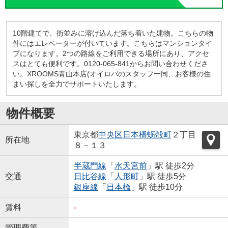
10階建てで、街並みに溶け込んだ落ち着いた建物。こちらの物
件にはエレベーターが付いています。こちらはマンションタイ
プになります。2つの路線をご利用できる場所にあり、アクセ
スはとても便利です。0120-065-841からお問い合わせくださ
い。XROOMS青山本店(オイロバのスタッフ一同、お客様の住
まい探しを全力でサポートいたします。
物件概要
東京都
中央区
日本橋蛎殻町
２丁目
所在地
８－１３
半蔵門線
「
水天宮前
」駅 徒歩2分
交通
日比谷線
「
人形町
」駅 徒歩5分
銀座線
「
日本橋
」駅 徒歩10分
賃料
-
管理費等
-