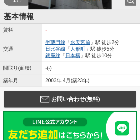
1 / 7
基本情報
賃料
-
半蔵門線
「
水天宮前
」駅 徒歩2分
交通
日比谷線
「
人形町
」駅 徒歩5分
銀座線
「
日本橋
」駅 徒歩10分
間取り(面積)
-(-)
築年月
2003年 4月(築23年)
お問い合わせ(無料)