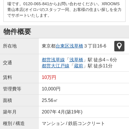
場です。0120-065-841からお問い合わせください。XROOMS
青山本店(オイロバのスタッフ一同、お客様の住まい探しを全力
でサポートいたします。
物件概要
所在地
東京都
台東区
浅草橋
３丁目16-6
都営浅草線
「
浅草橋
」駅 徒歩4～6分
交通
都営大江戸線
「
蔵前
」駅 徒歩11分
賃料
10万円
管理費等
10,000円
面積
25.56㎡
築年月
2007年 4月(築19年)
種別 / 構造
マンション / 鉄筋コンクリート