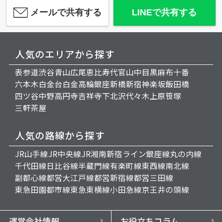
メールで共有する
LINEで共有する
人気のエリアから探す
表参道
渋谷
青山
広尾
恵比寿
代官山
中目黒
麻布十番
六本木
白金台
白金高輪
銀座
新橋
新宿
神楽坂
飯田橋
四ツ谷
中野
高円寺
吉祥寺
下北沢
代々木上原
笹塚
三軒茶屋
人気の路線から探す
JR山手線
JR中央線
JR湘南新宿ライン
銀座線
丸の内線
千代田線
日比谷線
半蔵門線
有楽町線
東西線
南北線
副都心線
都営大江戸線
都営新宿線
都営三田線
東急田園都市線
東急東横線
小田急線
京王井の頭線
運営会社情報
お役立ちコラム