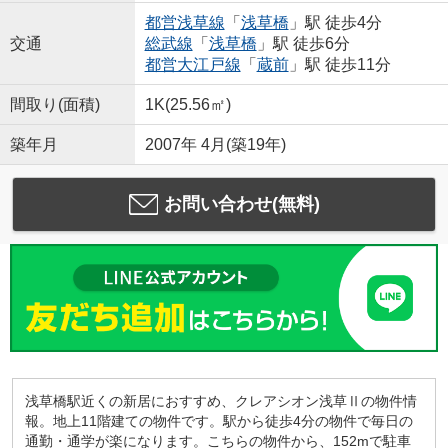
都営浅草線
「
浅草橋
」駅 徒歩4分
交通
総武線
「
浅草橋
」駅 徒歩6分
都営大江戸線
「
蔵前
」駅 徒歩11分
間取り(面積)
1K(25.56㎡)
築年月
2007年 4月(築19年)
お問い合わせ(無料)
浅草橋駅近くの新居におすすめ、クレアシオン浅草Ⅱの物件情
報。地上11階建ての物件です。駅から徒歩4分の物件で毎日の
通勤・通学が楽になります。こちらの物件から、152mで駐車