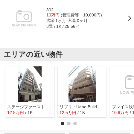
802
10万円
(管理費等：10,000円)
1ヶ月
0ヶ月
敷金
礼金
8階
25.56㎡
1K
エリアの近い物件
ステージファースト新御徒町
リブリ・Ueno Build
プレイス浅
12.8
万
円
/ 1K
12.5
万
円
/ 1K
10.8
万
円
/ 