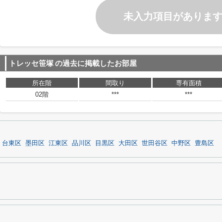
未入力項目がありま
トレッセ笹塚
の過去に掲載したお部屋
所在階
間取り
専有面積
02階
***
***
台東区
墨田区
江東区
品川区
目黒区
大田区
世田谷区
中野区
豊島区