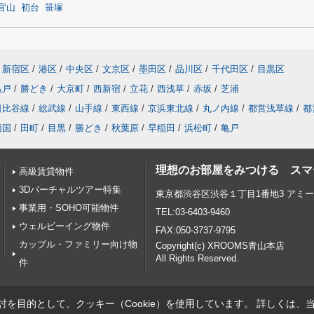
官山
初台
笹塚
新宿区
/
港区
/
中央区
/
文京区
/
墨田区
/
品川区
/
千代田区
/
目黒区
亀戸
/
勝どき
/
大京町
/
西新宿
/
立花
/
西浅草
/
赤坂
/
芝浦
日比谷線
/
総武線
/
山手線
/
東西線
/
京浜東北線
/
丸ノ内線
/
都営浅草線
/
都
両国
/
田町
/
目黒
/
勝どき
/
秋葉原
/
早稲田
/
浜松町
/
亀戸
理想のお部屋をみつける スマート
高級賃貸物件
3Dバーチャルツアー特集
東京都渋谷区渋谷１丁目1番地3 アミ
事業用・SOHO可能物件
TEL:03-6403-9460
ウェルビーイング物件
FAX:050-3737-9795
カップル・ファミリー向け物
Copyright(c) XROOMS青山本店
All Rights Reserved.
件
を目的として、クッキー（Cookie）を使用しています。
詳しくは、