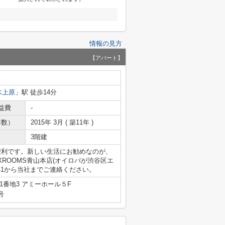
情報の見方
【アパート】
木上原
」駅 徒歩14分
益費
-
年数）
2015年 3月 ( 築11年 )
3階建
便利です。新しい生活にお勧めなのが、
ROOMS青山本店(オイロバが渋谷区エ
-841から当社までご連絡ください。
番地3 アミーホール５F
号