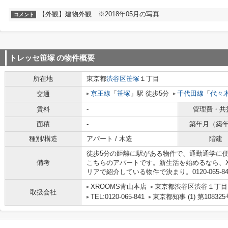
【外観】建物外観 ※2018年05月の写真
コメント
トレッセ笹塚
の物件概要
所在地
東京都
渋谷区
笹塚
１丁目
京王線
「
笹塚
」駅 徒歩5分
千代田線
「
代々
交通
賃料
-
管理費・共
面積
-
築年月（築
種別/構造
アパート / 木造
階建
徒歩5分の距離に駅がある物件で、通勤通学に
備考
こちらのアパートです。新生活を始めるなら、X
リアで紹介している物件で決まり。0120-065
XROOMS青山本店
東京都渋谷区渋谷１丁目1
取扱会社
TEL:0120-065-841
東京都知事 (1) 第108325