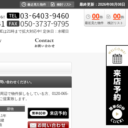
最終更新：2026年08月08日
00
00
件
件
最近見た物件
検討リスト
LINEは21時まで拡大対応中!
定休日：水曜日
問い合わせください。
で物件探しをしている方、0120-065-
をご提案致します。
建物
11年
階建
造