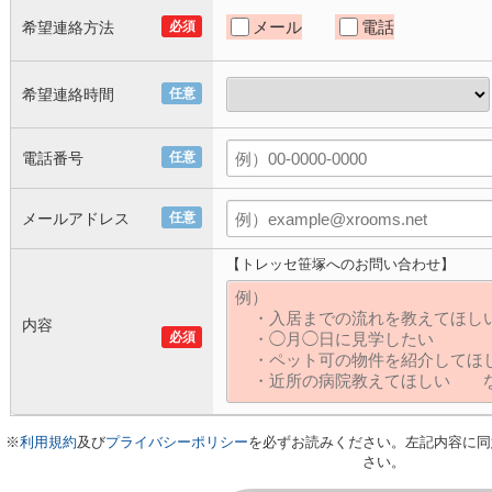
メール
電話
希望連絡方法
必須
希望連絡時間
任意
電話番号
任意
メールアドレス
任意
【トレッセ笹塚へのお問い合わせ】
内容
必須
※
利用規約
及び
プライバシーポリシー
を必ずお読みください。左記内容に同
さい。