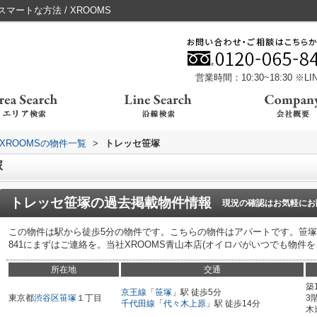
ートな方法 / XROOMS
営業時間：10:30~18:30 ※
XROOMSの物件一覧
>
トレッセ笹塚
塚
トレッセ笹塚
の過去掲載物件情報
現況の確認はお気軽にお
この物件は駅から徒歩5分の物件です。こちらの物件はアパートです。笹塚周辺
841にまずはご連絡を。当社XROOMS青山本店(オイロバがいつでも物件
所在地
交通
築
京王線
「
笹塚
」駅 徒歩5分
東京都
渋谷区
笹塚
１丁目
3
千代田線
「
代々木上原
」駅 徒歩14分
木