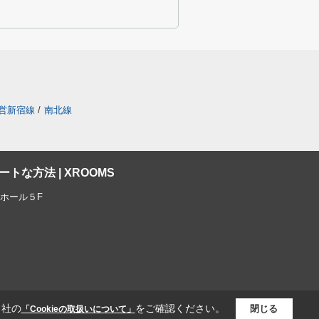
営新宿線
/
南北線
な方法 | XROOMS
ーホール５F
当社の
をご確認ください。
閉じる
「Cookieの取扱いについて」