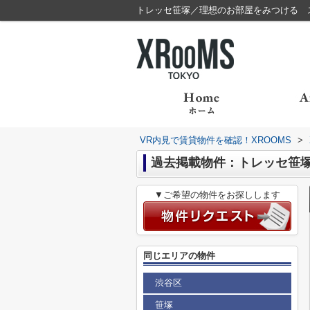
トレッセ笹塚／理想のお部屋をみつける スマ
VR内見で賃貸物件を確認！XROOMS
>
過去掲載物件：トレッセ笹
▼ご希望の物件をお探しします
同じエリアの物件
渋谷区
笹塚