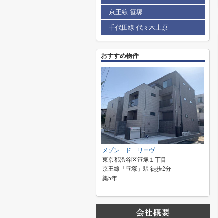
京王線 笹塚
千代田線 代々木上原
おすすめ物件
メゾン ド リーヴ
東京都渋谷区笹塚１丁目
京王線「笹塚」駅 徒歩2分
築5年