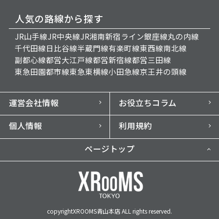
人気の路線から探す
JR山手線
JR中央線
JR湘南新宿ライン
銀座線
丸の内線
千代田線
日比谷線
半蔵門線
有楽町線
東西線
南北線
副都心線
都営大江戸線
都営新宿線
都営三田線
東急田園都市線
東急東横線
小田急線
京王井の頭線
運営会社情報
お役立ちコラム
個人情報
利用規約
ページトップ
copyrightXROOMS青山本店 ALL rights reserved.