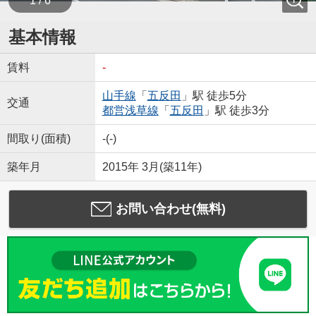
1 / 6
基本情報
賃料
-
山手線
「
五反田
」駅 徒歩5分
交通
都営浅草線
「
五反田
」駅 徒歩3分
間取り(面積)
-(-)
築年月
2015年 3月(築11年)
お問い合わせ(無料)