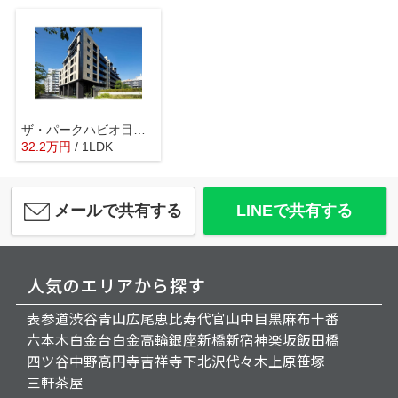
ザ・パークハビオ目黒桜邸
32.2
万
円
/ 1LDK
メールで共有する
LINEで共有する
人気のエリアから探す
表参道
渋谷
青山
広尾
恵比寿
代官山
中目黒
麻布十番
六本木
白金台
白金高輪
銀座
新橋
新宿
神楽坂
飯田橋
四ツ谷
中野
高円寺
吉祥寺
下北沢
代々木上原
笹塚
三軒茶屋