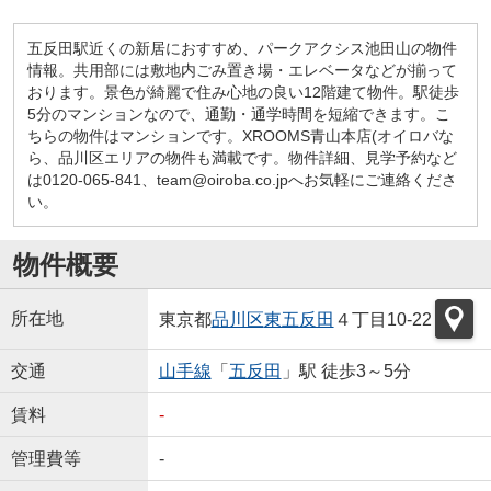
五反田駅近くの新居におすすめ、パークアクシス池田山の物件
情報。共用部には敷地内ごみ置き場・エレベータなどが揃って
おります。景色が綺麗で住み心地の良い12階建て物件。駅徒歩
5分のマンションなので、通勤・通学時間を短縮できます。こ
ちらの物件はマンションです。XROOMS青山本店(オイロバな
ら、品川区エリアの物件も満載です。物件詳細、見学予約など
は0120-065-841、team@oiroba.co.jpへお気軽にご連絡くださ
い。
物件概要
所在地
東京都
品川区
東五反田
４丁目10-22
交通
山手線
「
五反田
」駅 徒歩3～5分
賃料
-
管理費等
-