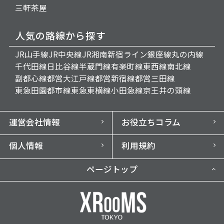
三軒茶屋
人気の路線から探す
JR山手線
JR中央線
JR湘南新宿ライン
銀座線
丸の内線
千代田線
日比谷線
半蔵門線
有楽町線
東西線
南北線
副都心線
都営大江戸線
都営新宿線
都営三田線
東急田園都市線
東急東横線
小田急線
京王井の頭線
運営会社情報
お役立ちコラム
個人情報
利用規約
ページトップ