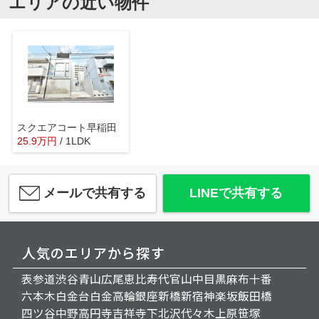
エリアの近い物件
スクエアコート早稲田
25.9
万
円
/ 1LDK
メールで共有する
LINEで共有する
人気のエリアから探す
表参道
渋谷
青山
広尾
恵比寿
代官山
中目黒
麻布十番
六本木
白金台
白金高輪
銀座
新橋
新宿
神楽坂
飯田橋
四ツ谷
中野
高円寺
吉祥寺
下北沢
代々木上原
笹塚