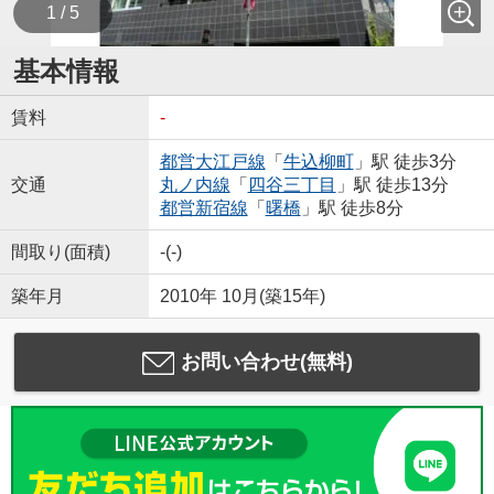
1 / 5
基本情報
賃料
-
都営大江戸線
「
牛込柳町
」駅 徒歩3分
交通
丸ノ内線
「
四谷三丁目
」駅 徒歩13分
都営新宿線
「
曙橋
」駅 徒歩8分
間取り(面積)
-(-)
築年月
2010年 10月(築15年)
お問い合わせ(無料)