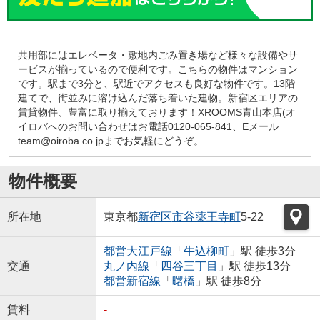
共用部にはエレベータ・敷地内ごみ置き場など様々な設備やサ
ービスが揃っているので便利です。こちらの物件はマンション
です。駅まで3分と、駅近でアクセスも良好な物件です。13階
建てで、街並みに溶け込んだ落ち着いた建物。新宿区エリアの
賃貸物件、豊富に取り揃えております！XROOMS青山本店(オ
イロバへのお問い合わせはお電話0120-065-841、Eメール
team@oiroba.co.jpまでお気軽にどうぞ。
物件概要
所在地
東京都
新宿区
市谷薬王寺町
5-22
都営大江戸線
「
牛込柳町
」駅 徒歩3分
交通
丸ノ内線
「
四谷三丁目
」駅 徒歩13分
都営新宿線
「
曙橋
」駅 徒歩8分
賃料
-