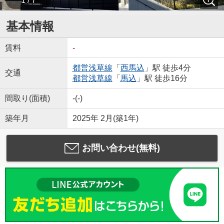
1 / 7
基本情報
賃料
-
都営浅草線
「
西馬込
」駅 徒歩4分
交通
都営浅草線
「
馬込
」駅 徒歩16分
間取り(面積)
-(-)
築年月
2025年 2月(築1年)
お問い合わせ(無料)