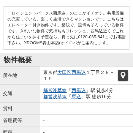
「ロイジェントパークス西馬込」のここがイチオシ。共用設備
の充実している、楽しく生活できるマンションです。こちらは
エレベーター付き物件です。築浅で、設備もそろっている物件
です。きれいな物件で気持ちもフレッシュ。西馬込近くでこれ
から住まいを探す予定なら、真っ先に0120-065-841までお電話
下さい。XROOMS青山本店(オイロバがご案内します。
物件概要
東京都
大田区
西馬込
１丁目２８－
所在地
１５
都営浅草線
「
西馬込
」駅 徒歩4分
交通
都営浅草線
「
馬込
」駅 徒歩16分
賃料
-
管理費等
-
面積
-