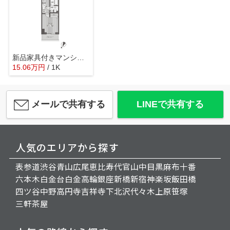
新品家具付きマンション蒲田5(KaGood東京)
15.06
万
円
/ 1K
メールで共有する
LINEで共有する
人気のエリアから探す
表参道
渋谷
青山
広尾
恵比寿
代官山
中目黒
麻布十番
六本木
白金台
白金高輪
銀座
新橋
新宿
神楽坂
飯田橋
四ツ谷
中野
高円寺
吉祥寺
下北沢
代々木上原
笹塚
三軒茶屋