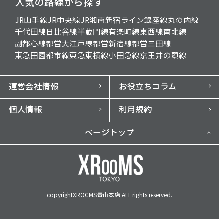
人気の路線から探す
JR山手線
JR中央線
JR湘南新宿ライン
銀座線
丸の内線
千代田線
日比谷線
半蔵門線
有楽町線
東西線
南北線
副都心線
都営大江戸線
都営新宿線
都営三田線
東急田園都市線
東急東横線
小田急線
京王井の頭線
運営会社情報
お役立ちコラム
個人情報
利用規約
ページトップ
copyrightXROOMS青山本店 ALL rights reserved.