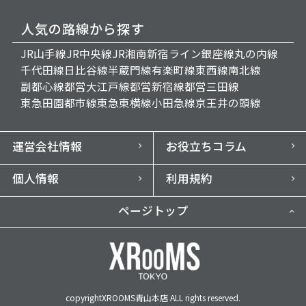
人気の路線から探す
JR山手線
JR中央線
JR湘南新宿ライン
銀座線
丸の内線
千代田線
日比谷線
半蔵門線
有楽町線
東西線
南北線
副都心線
都営大江戸線
都営新宿線
都営三田線
東急田園都市線
東急東横線
小田急線
京王井の頭線
運営会社情報
お役立ちコラム
個人情報
利用規約
ページトップ
copyrightXROOMS青山本店 ALL rights reserved.