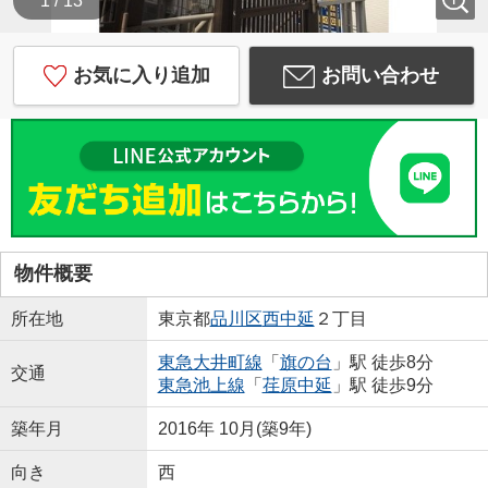
1 / 13
お気に入り追加
お問い合わせ
物件概要
所在地
東京都
品川区
西中延
２丁目
東急大井町線
「
旗の台
」駅 徒歩8分
交通
東急池上線
「
荏原中延
」駅 徒歩9分
築年月
2016年 10月(築9年)
向き
西