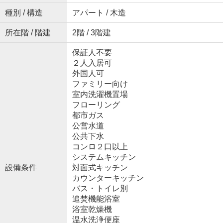
種別 / 構造
アパート / 木造
所在階 / 階建
2階 / 3階建
保証人不要
２人入居可
外国人可
ファミリー向け
室内洗濯機置場
フローリング
都市ガス
公営水道
公共下水
コンロ２口以上
システムキッチン
設備条件
対面式キッチン
カウンターキッチン
バス・トイレ別
追焚機能浴室
浴室乾燥機
温水洗浄便座