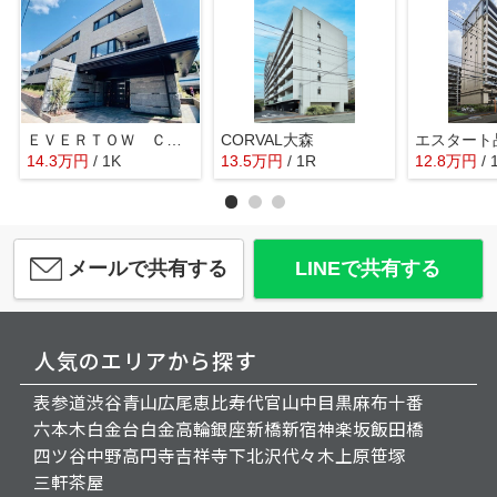
ＥＶＥＲＴＯＷ ＣＨＯＪＡＭＡＲＵ
CORVAL大森
エスタート
14.3
万
円
/ 1K
13.5
万
円
/ 1R
12.8
万
円
/ 
メールで共有する
LINEで共有する
人気のエリアから探す
表参道
渋谷
青山
広尾
恵比寿
代官山
中目黒
麻布十番
六本木
白金台
白金高輪
銀座
新橋
新宿
神楽坂
飯田橋
四ツ谷
中野
高円寺
吉祥寺
下北沢
代々木上原
笹塚
三軒茶屋