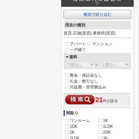
種別で絞り込む
現在の種別
賃貸,店舗(賃貸),事務所(賃貸)
アパート
マンション
一戸建て
▼賃料
～
敷金・保証金なし
礼金・敷引なし
共益費・管理費込み
21
件が該当
間取り
ワンルーム
1K
1DK
1LDK
2K
2DK
2LDK
3K