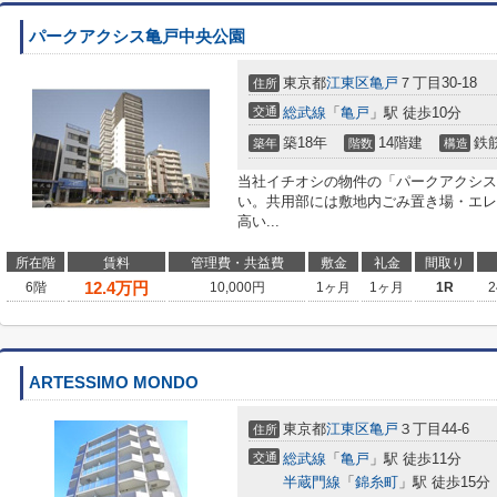
パークアクシス亀戸中央公園
東京都
江東区
亀戸
７丁目30-18
住所
交通
総武線
「
亀戸
」駅 徒歩10分
築18年
14階建
鉄
築年
階数
構造
当社イチオシの物件の「パークアクシス
い。共用部には敷地内ごみ置き場・エレ
高い...
所在階
賃料
管理費・共益費
敷金
礼金
間取り
12.4
万円
6階
10,000円
1ヶ月
1ヶ月
1R
2
ARTESSIMO MONDO
東京都
江東区
亀戸
３丁目44-6
住所
交通
総武線
「
亀戸
」駅 徒歩11分
半蔵門線
「
錦糸町
」駅 徒歩15分