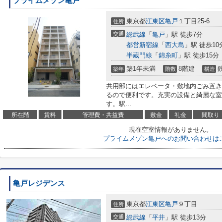
プライムメゾン亀戸
東京都
江東区
亀戸
１丁目25-6
住所
交通
総武線
「
亀戸
」駅 徒歩7分
都営新宿線
「
西大島
」駅 徒歩10
半蔵門線
「
錦糸町
」駅 徒歩15分
築1年未満
8階建
築年
階数
構造
共用部にはエレベータ・敷地内ごみ置き
るので便利です。充実の設備と綺麗な室
す。駅...
所在階
賃料
管理費・共益費
敷金
礼金
間取り
現在空室情報がありません。
プライムメゾン亀戸へのお問い合わせは
亀戸レジデンス
東京都
江東区
亀戸
９丁目
住所
交通
総武線
「
平井
」駅 徒歩13分