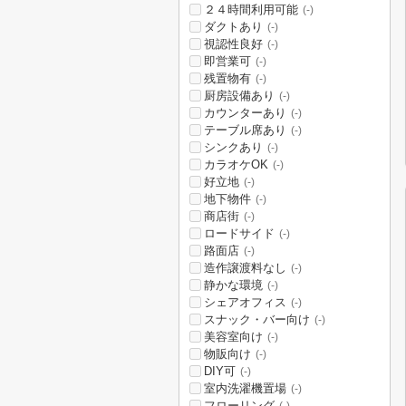
２４時間利用可能
(-)
ダクトあり
(-)
視認性良好
(-)
即営業可
(-)
残置物有
(-)
厨房設備あり
(-)
カウンターあり
(-)
テーブル席あり
(-)
シンクあり
(-)
カラオケOK
(-)
好立地
(-)
地下物件
(-)
商店街
(-)
ロードサイド
(-)
路面店
(-)
造作譲渡料なし
(-)
静かな環境
(-)
シェアオフィス
(-)
スナック・バー向け
(-)
美容室向け
(-)
物販向け
(-)
DIY可
(-)
室内洗濯機置場
(-)
フローリング