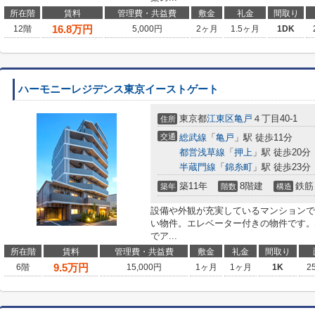
所在階
賃料
管理費・共益費
敷金
礼金
間取り
16.8
万円
12階
5,000円
2ヶ月
1.5ヶ月
1DK
ハーモニーレジデンス東京イーストゲート
東京都
江東区
亀戸
４丁目40-1
住所
交通
総武線
「
亀戸
」駅 徒歩11分
都営浅草線
「
押上
」駅 徒歩20分
半蔵門線
「
錦糸町
」駅 徒歩23分
築11年
8階建
鉄筋
築年
階数
構造
設備や外観が充実しているマンションで
い物件。エレベーター付きの物件です。
でア...
所在階
賃料
管理費・共益費
敷金
礼金
間取り
9.5
万円
6階
15,000円
1ヶ月
1ヶ月
1K
2