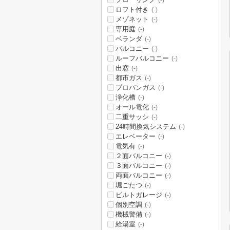
(-)
ロフト付き
(-)
メゾネット
(-)
専用庭
(-)
ベランダ
(-)
バルコニー
(-)
ルーフバルコニー
(-)
出窓
(-)
都市ガス
(-)
プロパンガス
(-)
浄化槽
(-)
オール電化
(-)
二重サッシ
(-)
24時間換気システム
(-)
エレベーター
(-)
電気有
(-)
２面バルコニー
(-)
３面バルコニー
(-)
両面バルコニー
(-)
堀ごたつ
(-)
ビルトガレージ
(-)
個別空調
(-)
機械警備
(-)
給湯室
(-)