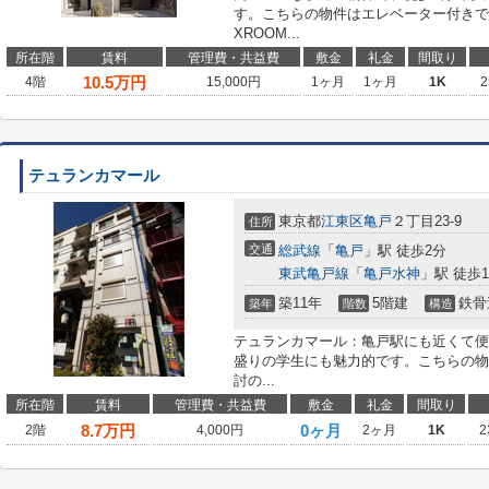
す。こちらの物件はエレベーター付きで
XROOM...
所在階
賃料
管理費・共益費
敷金
礼金
間取り
10.5
万円
4階
15,000円
1ヶ月
1ヶ月
1K
2
テュランカマール
東京都
江東区
亀戸
２丁目23-9
住所
交通
総武線
「
亀戸
」駅 徒歩2分
東武亀戸線
「
亀戸水神
」駅 徒歩1
築11年
5階建
鉄骨
築年
階数
構造
テュランカマール：亀戸駅にも近くて便
盛りの学生にも魅力的です。こちらの物
討の...
所在階
賃料
管理費・共益費
敷金
礼金
間取り
8.7
万円
0ヶ月
2階
4,000円
2ヶ月
1K
2