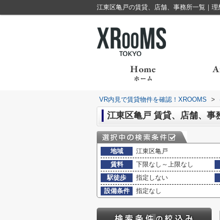
江東区亀戸の賃貸、店舗、事務所一覧｜理想
VR内見で賃貸物件を確認！XROOMS
>
江東区亀戸 賃貸、店舗、事
地域
江東区亀戸
賃料
下限なし～上限なし
駅徒歩
指定しない
設備条件
指定なし