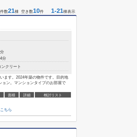
21
10
1-21
件数
棟 空き数
件
棟表示
４
3分
4分
コンクリート
います。2024年築の物件です。目的地
ション。マンションタイプのお部屋で
面積
詳細
検討リスト
こちら