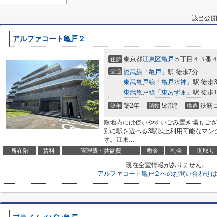
該当公開
アルファコート亀戸２
東京都
江東区
亀戸
５丁目４３番
住所
交通
総武線
「
亀戸
」駅 徒歩7分
東武亀戸線
「
亀戸水神
」駅 徒歩
東武亀戸線
「
東あずま
」駅 徒歩1
築2年
5階建
鉄筋
築年
階数
構造
敷地内には使いやすいごみ置き場もござ
別に駅を選べる3駅以上利用可能なマン
す。江東...
所在階
賃料
管理費・共益費
敷金
礼金
間取り
現在空室情報がありません。
アルファコート亀戸２へのお問い合わせは