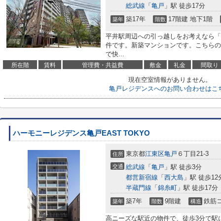
総武線
「
亀戸
」駅 徒歩17分
築17年
17階建 地下1階
築年
階数
平井駅周辺への引っ越しをお考えなら「
件です。新築マンションです。こちらの
で快...
所在階
賃料
管理費・共益費
敷金
礼金
間取り
現在空室情報がありません。
亀戸レジデンスへのお問い合わせはこ
ハーモニーレジデンス亀戸EAST TOKYO
東京都
江東区
亀戸
６丁目21-3
住所
交通
総武線
「
亀戸
」駅 徒歩3分
都営新宿線
「
西大島
」駅 徒歩12
半蔵門線
「
錦糸町
」駅 徒歩17分
築7年
9階建
鉄筋
築年
階数
構造
高ニーズな駅近の物件で、徒歩3分で駅