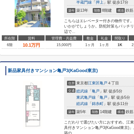
半蔵門線
「
押上
」駅 徒歩17分
築13年
8階建
鉄筋
築年
階数
構造
こちらはエレベーター付きの物件です。
いかがでしょうか。防犯対策もバッチリ
辺で...
所在階
賃料
管理費・共益費
敷金
礼金
間取り
10.1
万円
6階
15,000円
1ヶ月
1ヶ月
1K
2
新品家具付きマンション亀戸3(KaGood東京)
東京都
江東区
亀戸
４丁目
住所
交通
総武線
「
亀戸
」駅 徒歩5分
東武亀戸線
「
亀戸
」駅 徒歩5分
総武線
「
錦糸町
」駅 徒歩11分
築5年
14階建
鉄筋
築年
階数
構造
こだわりで選びたい方におすすめ。江東
具付きマンション亀戸3(KaGood東京
築の...