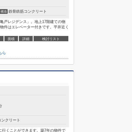
鉄骨鉄筋コンクリート
構造
亀戸レジデンス」。地上17階建ての物
物件はエレベーター付きです。平井近く
面積
詳細
検討リスト
ちら
分
コンクリート
に行くことができます。築7年の物件で