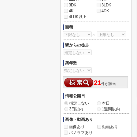
3DK
3LDK
4K
4DK
4LDK以上
面積
～
駅からの徒歩
築年数
21
件が該当
情報公開日
指定しない
本日
3日以内
1週間以内
画像・動画あり
画像あり
動画あり
パノラマあり