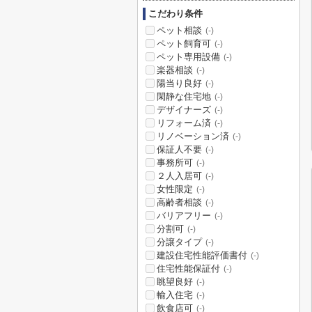
こだわり条件
ペット相談
(-)
ペット飼育可
(-)
ペット専用設備
(-)
楽器相談
(-)
陽当り良好
(-)
閑静な住宅地
(-)
デザイナーズ
(-)
リフォーム済
(-)
リノベーション済
(-)
保証人不要
(-)
事務所可
(-)
２人入居可
(-)
女性限定
(-)
高齢者相談
(-)
バリアフリー
(-)
分割可
(-)
分譲タイプ
(-)
建設住宅性能評価書付
(-)
住宅性能保証付
(-)
眺望良好
(-)
輸入住宅
(-)
飲食店可
(-)