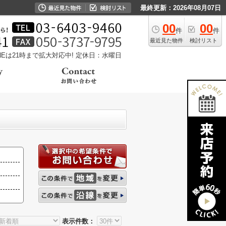
最終更新：2026年08月07日
00
00
件
件
最近見た物件
検討リスト
LINEは21時まで拡大対応中!
定休日：水曜日
表示件数：