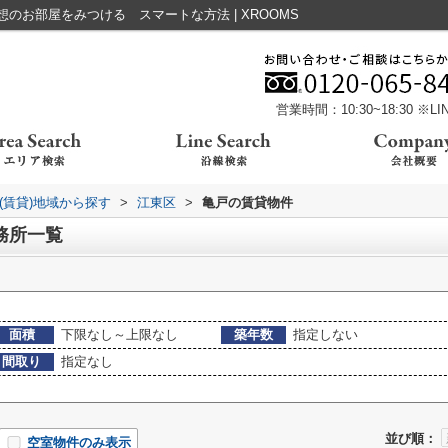
のお部屋をみつける スマートな方法 | XROOMS
営業時間：10:30~18:30 ※
(賃貸)地域から探す
>
江東区
>
亀戸の賃貸物件
務所一覧
面積
下限なし～上限なし
築年数
指定しない
間取り
指定なし
並び順：
空室物件のみ表示