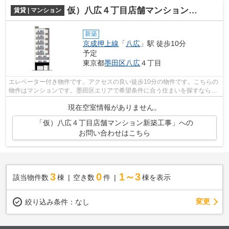
仮）八広４丁目店舗マンション新築工事
賃貸 | マンション
新築
京成押上線
「
八広
」駅 徒歩10分
予定
東京都
墨田区
八広
４丁目
エレベーター付き物件です。アクセスの良い徒歩10分の物件です。こちらの
物件はマンションです。墨田区エリアで希望条件に合う住まいを探すなら、
地域密着のXROOMS青山本店(オイロバに...
現在空室情報がありません。
「仮）八広４丁目店舗マンション新築工事」への
お問い合わせはこちら
3
0
1～3
該当物件数
棟
空き数
件
棟を表示
変更
絞り込み条件：
なし