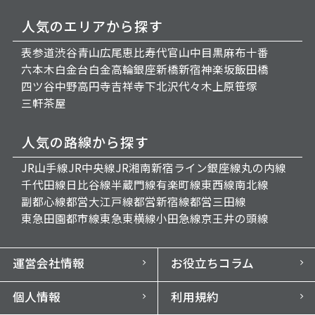
人気のエリアから探す
表参道
渋谷
青山
広尾
恵比寿
代官山
中目黒
麻布十番
六本木
白金台
白金高輪
銀座
新橋
新宿
神楽坂
飯田橋
四ツ谷
中野
高円寺
吉祥寺
下北沢
代々木上原
笹塚
三軒茶屋
人気の路線から探す
JR山手線
JR中央線
JR湘南新宿ライン
銀座線
丸の内線
千代田線
日比谷線
半蔵門線
有楽町線
東西線
南北線
副都心線
都営大江戸線
都営新宿線
都営三田線
東急田園都市線
東急東横線
小田急線
京王井の頭線
運営会社情報
お役立ちコラム
個人情報
利用規約