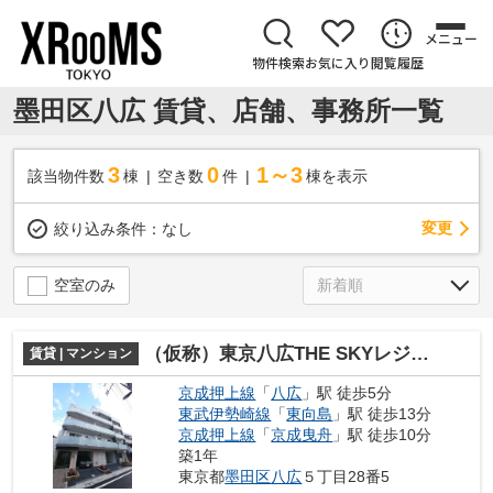
メニュー
物件検索
お気に入り
閲覧履歴
墨田区八広 賃貸、店舗、事務所一覧
3
0
1～3
該当物件数
棟
空き数
件
棟を表示
変更
絞り込み条件：
なし
空室のみ
（仮称）東京八広THE SKYレジデンス
賃貸 | マンション
京成押上線
「
八広
」駅 徒歩5分
東武伊勢崎線
「
東向島
」駅 徒歩13分
京成押上線
「
京成曳舟
」駅 徒歩10分
築1年
東京都
墨田区
八広
５丁目28番5