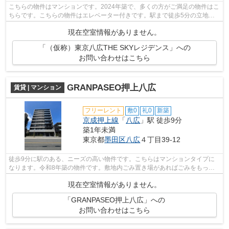
こちらの物件はマンションです。2024年築で、多くの方がご満足の物件はこ
ちらです。こちらの物件はエレベーター付きです。駅まで徒歩5分の立地が
魅力的な、利便性の高い物件です。墨田...
現在空室情報がありません。
「（仮称）東京八広THE SKYレジデンス」への
お問い合わせはこちら
GRANPASEO押上八広
賃貸 | マンション
フリーレント
敷0
礼0
新築
京成押上線
「
八広
」駅 徒歩9分
築1年未満
東京都
墨田区
八広
４丁目39-12
徒歩9分に駅のある、ニーズの高い物件です。こちらはマンションタイプに
なります。令和8年築の物件です。敷地内ごみ置き場があればごみをもって
歩く距離も少なくてすみます。墨田区で...
現在空室情報がありません。
「GRANPASEO押上八広」への
お問い合わせはこちら