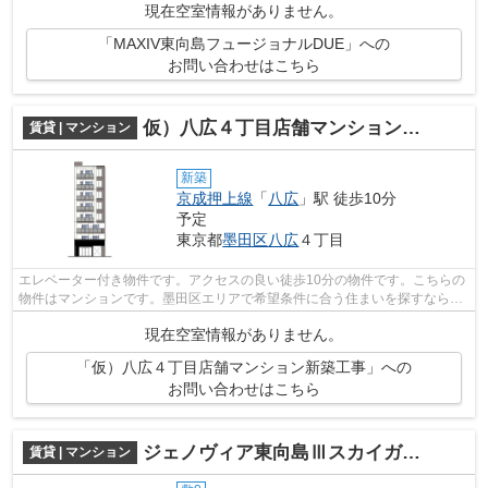
現在空室情報がありません。
「MAXIV東向島フュージョナルDUE」への
お問い合わせはこちら
仮）八広４丁目店舗マンション新築工事
賃貸 | マンション
新築
京成押上線
「
八広
」駅 徒歩10分
予定
東京都
墨田区
八広
４丁目
エレベーター付き物件です。アクセスの良い徒歩10分の物件です。こちらの
物件はマンションです。墨田区エリアで希望条件に合う住まいを探すなら、
地域密着のXROOMS青山本店(オイロバに...
現在空室情報がありません。
「仮）八広４丁目店舗マンション新築工事」への
お問い合わせはこちら
ジェノヴィア東向島Ⅲスカイガーデン
賃貸 | マンション