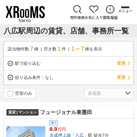
メニュー
物件検索
お気に入り
閲覧履歴
八広駅周辺の賃貸、店舗、事務所一覧
7
1
1～7
該当物件数
棟
空き数
件
棟を表示
駅で絞り込む
変更
変更
絞り込み条件：
なし
空室のみ
フュージョナル東墨田
賃貸 | マンション
敷0
8.9
万円
京成押上線
「
八広
」駅 徒歩7分