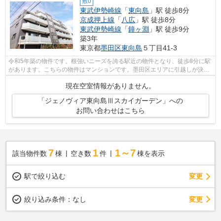
敷0
東武伊勢崎線
「
東向島
」駅 徒歩8分
京成押上線
「
八広
」駅 徒歩8分
東武伊勢崎線
「
鐘ヶ淵
」駅 徒歩9分
築3年
東京都
墨田区
東向島
５丁目41-3
令和5年築の物件です。根強いニーズを誇る駅近の物件となり、徒歩8分に駅
があります。こちらの物件はマンションです。墨田区エリアに引越しが決ま
ったら、まずはXROOMS青山本店(オイロ...
現在空室情報がありません。
「ジェノヴィア東向島Ⅲスカイガーデン」への
お問い合わせはこちら
7
1
1～7
該当物件数
棟
空き数
件
棟を表示
駅で絞り込む
変更
変更
絞り込み条件：
なし