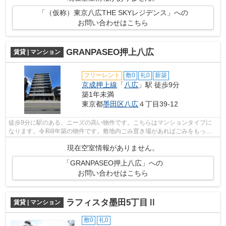
「（仮称）東京八広THE SKYレジデンス」への
お問い合わせはこちら
GRANPASEO押上八広
賃貸 | マンション
フリーレント
敷0
礼0
新築
京成押上線
「
八広
」駅 徒歩9分
築1年未満
東京都
墨田区
八広
４丁目39-12
徒歩9分に駅のある、ニーズの高い物件です。こちらはマンションタイプに
なります。令和8年築の物件です。敷地内ごみ置き場があればごみをもって
歩く距離も少なくてすみます。墨田区で...
現在空室情報がありません。
「GRANPASEO押上八広」への
お問い合わせはこちら
ラフィスタ墨田5丁目Ⅱ
賃貸 | マンション
敷0
礼0