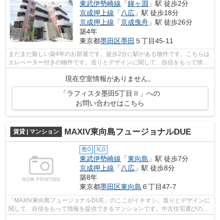
東武伊勢崎線
「
鐘ヶ淵
」駅 徒歩2分
京成押上線
「
八広
」駅 徒歩18分
京成押上線
「
京成曳舟
」駅 徒歩26分
築4年
東京都
墨田区
墨田
５丁目45-11
まだまだ新しい築4年のお部屋です。徒歩2分に駅がある物件です。こちらは
エレベーター付きの物件です。造りとデザインに関して、自信をもって情報
を提供できるマンションです。XROOMS...
現在空室情報がありません。
「ラフィスタ墨田5丁目Ⅱ」への
お問い合わせはこちら
MAXIV東向島フュージョナルDUE
賃貸 | マンション
敷0
礼0
東武伊勢崎線
「
東向島
」駅 徒歩7分
京成押上線
「
八広
」駅 徒歩8分
築8年
東京都
墨田区
東向島
６丁目47-7
「MAXIV東向島フュージョナルDUE」のここがイチオシ。造りとデザインに
関して、自信をもって情報を提供できるマンションです。中古住宅選びの中
でニーズの高い築8年の物件となっていま...