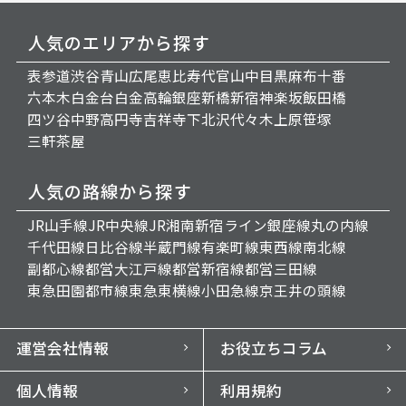
人気のエリアから探す
表参道
渋谷
青山
広尾
恵比寿
代官山
中目黒
麻布十番
六本木
白金台
白金高輪
銀座
新橋
新宿
神楽坂
飯田橋
四ツ谷
中野
高円寺
吉祥寺
下北沢
代々木上原
笹塚
三軒茶屋
人気の路線から探す
JR山手線
JR中央線
JR湘南新宿ライン
銀座線
丸の内線
千代田線
日比谷線
半蔵門線
有楽町線
東西線
南北線
副都心線
都営大江戸線
都営新宿線
都営三田線
東急田園都市線
東急東横線
小田急線
京王井の頭線
運営会社情報
お役立ちコラム
個人情報
利用規約