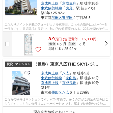
京成押上線
「
京成曳舟
」駅 徒歩18分
東武伊勢崎線
「
曳舟
」駅 徒歩23分
築5年 / 25.92㎡
東京都
墨田区
東墨田
２丁目26-5
こだわりポイント満載のフュージョナル東墨田。こちらの物件はエレベータ
ー付きです。周辺環境も良好で、魅力的な住環境のある、2021年築の物件で
す。駅から徒歩7分に立地する物件です...
8.9
万
円
(管理費等：15,000円 )
0ヶ月
1ヶ月
敷金
礼金
4階 / 1K / 25.92㎡
（仮称）東京八広THE SKYレジデンス
賃貸 | マンション
京成押上線
「
八広
」駅 徒歩5分
東武伊勢崎線
「
東向島
」駅 徒歩13分
京成押上線
「
京成曳舟
」駅 徒歩10分
築1年
東京都
墨田区
八広
５丁目28番5
こちらの物件はマンションです。2024年築で、多くの方がご満足の物件はこ
ちらです。こちらの物件はエレベーター付きです。駅まで徒歩5分の立地が
魅力的な、利便性の高い物件です。墨田...
現在空室情報がありません。