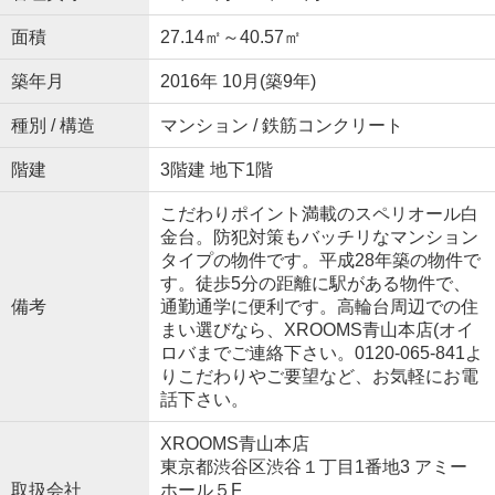
面積
27.14㎡～40.57㎡
築年月
2016年 10月(築9年)
種別 / 構造
マンション / 鉄筋コンクリート
階建
3階建 地下1階
こだわりポイント満載のスペリオール白
金台。防犯対策もバッチリなマンション
タイプの物件です。平成28年築の物件で
す。徒歩5分の距離に駅がある物件で、
備考
通勤通学に便利です。高輪台周辺での住
まい選びなら、XROOMS青山本店(オイ
ロバまでご連絡下さい。0120-065-841よ
りこだわりやご要望など、お気軽にお電
話下さい。
XROOMS青山本店
東京都渋谷区渋谷１丁目1番地3 アミー
取扱会社
ホール５F