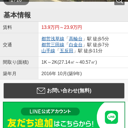
1 / 26
基本情報
賃料
13.9万円～23.9万円
都営浅草線
「
高輪台
」駅 徒歩5分
交通
都営三田線
「
白金台
」駅 徒歩7分
山手線
「
五反田
」駅 徒歩11分
間取り(面積)
1K～2K(27.14㎡～40.57㎡)
築年月
2016年 10月(築9年)
お問い合わせ(無料)