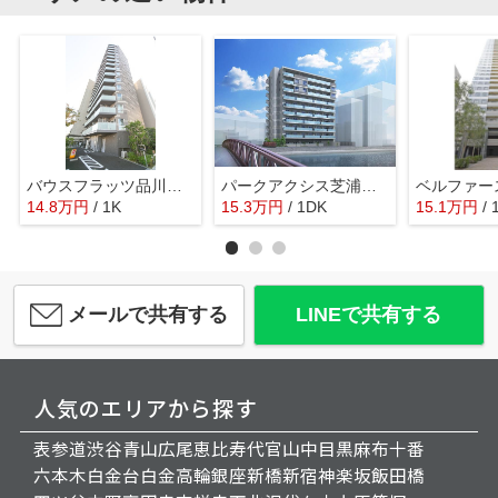
バウスフラッツ品川キャナルサイド
パークアクシス芝浦キャナル
14.8
万
円
/ 1K
15.3
万
円
/ 1DK
15.1
万
円
/ 
メールで共有する
LINEで共有する
人気のエリアから探す
表参道
渋谷
青山
広尾
恵比寿
代官山
中目黒
麻布十番
六本木
白金台
白金高輪
銀座
新橋
新宿
神楽坂
飯田橋