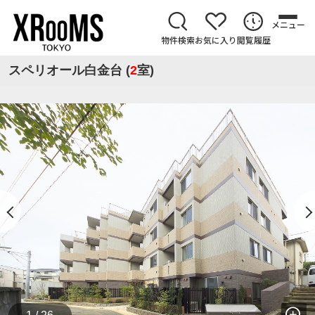
メニュー
物件検索
お気に入り
閲覧履歴
スペリオール白金台 (
2
室)