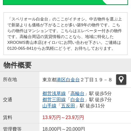
「スペリオール白金台」のここがイチオシ。中古物件を選ぶ上
で新築よりも価格が下がることが多い築9年の物件です。こち
らの物件はマンションです。こちらはエレベーター付きの物件
です。高輪台周辺の賃貸情報のことなら、地域に特化した
XROOMS青山本店(オイロバにお問い合わせ下さい。ご連絡は
0120-065-841からお気軽にどうぞ、お待ちしております。
物件概要
所在地
東京都
港区
白金台
２丁目１９－８
都営浅草線
「
高輪台
」駅 徒歩5分
交通
都営三田線
「
白金台
」駅 徒歩7分
山手線
「
五反田
」駅 徒歩11分
賃料
13.9万円～23.9万円
管理費等
18,000円～20,000円