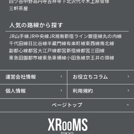
四ツ谷
中野
高円寺
吉祥寺
下北沢
代々木上原
笹塚
三軒茶屋
人気の路線から探す
JR山手線
JR中央線
JR湘南新宿ライン
銀座線
丸の内線
千代田線
日比谷線
半蔵門線
有楽町線
東西線
南北線
副都心線
都営大江戸線
都営新宿線
都営三田線
東急田園都市線
東急東横線
小田急線
京王井の頭線
運営会社情報
お役立ちコラム
個人情報
利用規約
ページトップ