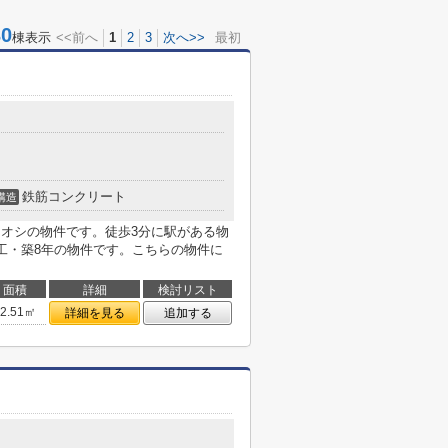
0
棟表示
<<前へ
1
2
3
次へ>>
最初
目
鉄筋コンクリート
構造
チオシの物件です。徒歩3分に駅がある物
竣工・築8年の物件です。こちらの物件に
面積
詳細
検討リスト
72.51㎡
詳細を見る
追加する
４