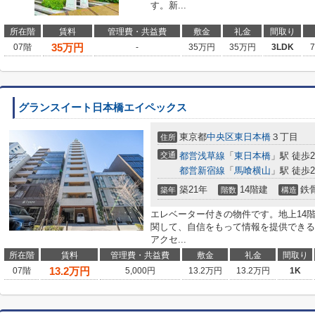
す。新...
所在階
賃料
管理費・共益費
敷金
礼金
間取り
35
万円
07階
-
35万円
35万円
3LDK
グランスイート日本橋エイペックス
東京都
中央区
東日本橋
３丁目
住所
交通
都営浅草線
「
東日本橋
」駅 徒歩
都営新宿線
「
馬喰横山
」駅 徒歩
築21年
14階建
鉄
築年
階数
構造
エレベーター付きの物件です。地上14
関して、自信をもって情報を提供できる
アクセ...
所在階
賃料
管理費・共益費
敷金
礼金
間取り
13.2
万円
07階
5,000円
13.2万円
13.2万円
1K