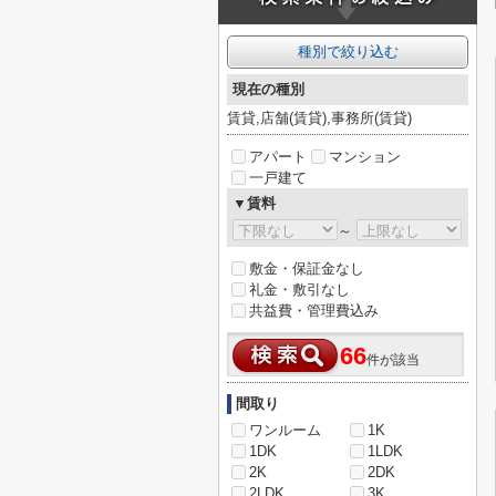
種別で絞り込む
現在の種別
賃貸,店舗(賃貸),事務所(賃貸)
アパート
マンション
一戸建て
▼賃料
～
敷金・保証金なし
礼金・敷引なし
共益費・管理費込み
66
件が該当
間取り
ワンルーム
1K
1DK
1LDK
2K
2DK
2LDK
3K