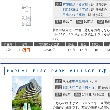
交通
有楽町線
「
新富町
」駅 徒歩3分
都営浅草線
「
宝町
」駅 徒歩5分
日比谷線
「
築地
」駅 徒歩7分
築20年
10階建
鉄
築年
階数
構造
新富町駅周辺への引っ越しをお考えなら
用可能で、どちらかの路線にトラブルが
の充...
所在階
賃料
管理費・共益費
敷金
礼金
間取り
13
万円
2階
10,000円
1ヶ月
1ヶ月
1K
2
ＨＡＲＵＭＩ ＦＬＡＧ ＰＡＲＫ ＶＩＬＬＡＧＥ Ｄ棟
東京都
中央区
晴海
５丁目
住所
交通
都営大江戸線
「
勝どき
」駅 徒歩1
築2年
14階建 地下1階
築年
階数
こちらの物件はマンションです。高層建
の物件が好評です。充実の設備と綺麗な