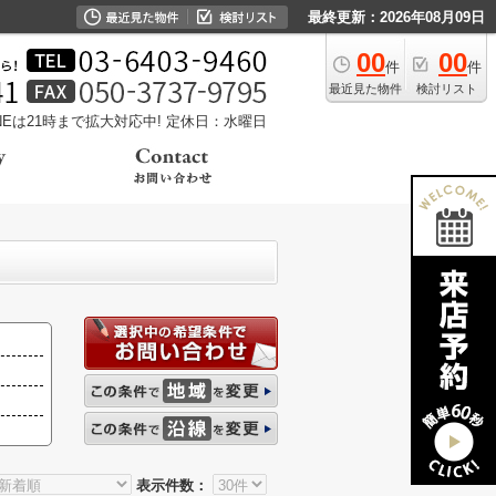
最終更新：2026年08月09日
00
00
件
件
最近見た物件
検討リスト
LINEは21時まで拡大対応中!
定休日：水曜日
表示件数：