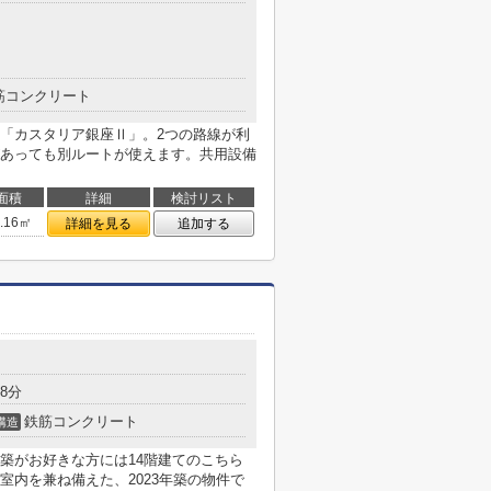
筋コンクリート
「カスタリア銀座Ⅱ」。2つの路線が利
あっても別ルートが使えます。共用設備
面積
詳細
検討リスト
3.16㎡
詳細を見る
追加する
8分
鉄筋コンクリート
構造
築がお好きな方には14階建てのこちら
室内を兼ね備えた、2023年築の物件で