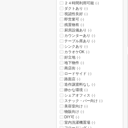
２４時間利用可能
(-)
ダクトあり
(-)
視認性良好
(-)
即営業可
(-)
残置物有
(-)
厨房設備あり
(-)
カウンターあり
(-)
テーブル席あり
(-)
シンクあり
(-)
カラオケOK
(-)
好立地
(-)
地下物件
(-)
商店街
(-)
ロードサイド
(-)
路面店
(-)
造作譲渡料なし
(-)
静かな環境
(-)
シェアオフィス
(-)
スナック・バー向け
(-)
美容室向け
(-)
物販向け
(-)
DIY可
(-)
室内洗濯機置場
(-)
フローリング