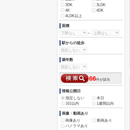
3DK
3LDK
4K
4DK
4LDK以上
面積
～
駅からの徒歩
築年数
66
件が該当
情報公開日
指定しない
本日
3日以内
1週間以内
画像・動画あり
画像あり
動画あり
パノラマあり