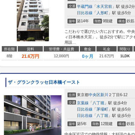
交通
半蔵門線
「
水天宮前
」駅 徒歩2分
日比谷線
「
人形町
」駅 徒歩5分
築14年
9階建
鉄筋
築年
階数
構造
こだわりで選びたい方におすすめ。中央
ィ日本橋水天宮」。徒歩2分で駅にアク
用設...
所在階
賃料
管理費・共益費
敷金
礼金
間取り
21.6
万円
0ヶ月
8階
12,000円
21.6万円
1LDK
ザ・グランクラッセ日本橋イースト
東京都
中央区
新川
２丁目6-12
住所
交通
京葉線
「
八丁堀
」駅 徒歩4分
日比谷線
「
茅場町
」駅 徒歩5分
日比谷線
「
八丁堀
」駅 徒歩5分
築5年
12階建
鉄筋
築年
階数
構造
中央区近辺での物件情報：大好評のあの