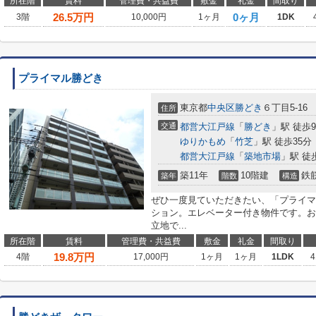
所在階
賃料
管理費・共益費
敷金
礼金
間取り
26.5
万円
0ヶ月
3階
10,000円
1ヶ月
1DK
プライマル勝どき
東京都
中央区
勝どき
６丁目5-16
住所
交通
都営大江戸線
「
勝どき
」駅 徒歩
ゆりかもめ
「
竹芝
」駅 徒歩35分
都営大江戸線
「
築地市場
」駅 徒
築11年
10階建
鉄
築年
階数
構造
ぜひ一度見ていただきたい、「プライマ
ション。エレベーター付き物件です。お
立地で...
所在階
賃料
管理費・共益費
敷金
礼金
間取り
19.8
万円
4階
17,000円
1ヶ月
1ヶ月
1LDK
4