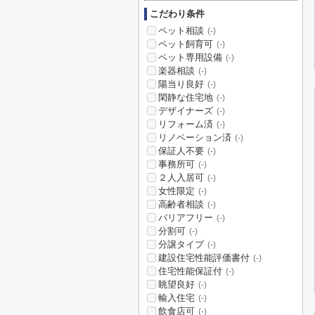
こだわり条件
ペット相談
(-)
ペット飼育可
(-)
ペット専用設備
(-)
楽器相談
(-)
陽当り良好
(-)
閑静な住宅地
(-)
デザイナーズ
(-)
リフォーム済
(-)
リノベーション済
(-)
保証人不要
(-)
事務所可
(-)
２人入居可
(-)
女性限定
(-)
高齢者相談
(-)
バリアフリー
(-)
分割可
(-)
分譲タイプ
(-)
建設住宅性能評価書付
(-)
住宅性能保証付
(-)
眺望良好
(-)
輸入住宅
(-)
飲食店可
(-)