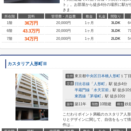
ト」。お部屋から徒歩4分の場所に駅が
きま...
所在階
賃料
管理費・共益費
敷金
礼金
間取り
36
万円
1階
20,000円
1ヶ月
3LDK
6
43.3
万円
6階
20,000円
1ヶ月
3LDK
7
34
万円
7階
20,000円
1ヶ月
2LDK
5
カスタリア人形町Ⅲ
東京都
中央区
日本橋人形町
１丁目
住所
交通
日比谷線
「
人形町
」駅 徒歩4分
半蔵門線
「
水天宮前
」駅 徒歩10
東西線
「
茅場町
」駅 徒歩10分
築11年
10階建
鉄
築年
階数
構造
こだわりポイント満載のカスタリア人形
りとデザインに関して、自信をもって情
件は...