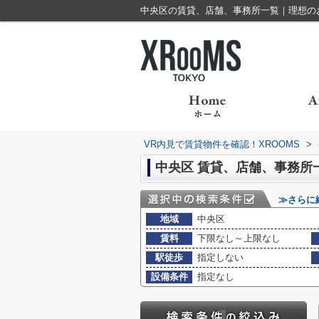
中央区の賃貸、店舗、事務所一覧｜理想のお部
VR内見で賃貸物件を確認！XROOMS
>
中央区 賃貸、店舗、事務所
≫さらに
地域
中央区
賃料
下限なし～上限なし
駅徒歩
指定しない
設備条件
指定なし