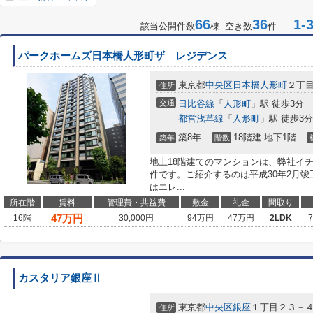
66
36
1-3
該当公開件数
棟 空き数
件
パークホームズ日本橋人形町ザ レジデンス
東京都
中央区
日本橋人形町
２丁
住所
交通
日比谷線
「
人形町
」駅 徒歩3分
都営浅草線
「
人形町
」駅 徒歩3分
築8年
18階建 地下1階
築年
階数
地上18階建てのマンションは、弊社イ
件です。ご紹介するのは平成30年2月
はエレ...
所在階
賃料
管理費・共益費
敷金
礼金
間取り
47
万円
16階
30,000円
94万円
47万円
2LDK
カスタリア銀座Ⅱ
東京都
中央区
銀座
１丁目２３－
住所