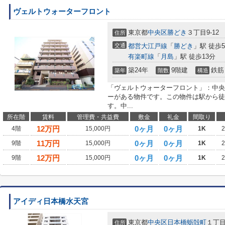
ヴェルトウォーターフロント
東京都
中央区
勝どき
３丁目9-12
住所
交通
都営大江戸線
「
勝どき
」駅 徒歩
有楽町線
「
月島
」駅 徒歩13分
築24年
9階建
鉄筋
築年
階数
構造
「ヴェルトウォーターフロント」：中央
ーがある物件です。この物件は駅から徒
す。中...
所在階
賃料
管理費・共益費
敷金
礼金
間取り
12
万円
0ヶ月
0ヶ月
4階
15,000円
1K
11
万円
0ヶ月
0ヶ月
9階
15,000円
1K
12
万円
0ヶ月
0ヶ月
9階
15,000円
1K
アイディ日本橋水天宮
東京都
中央区
日本橋蛎殻町
１丁目2
住所