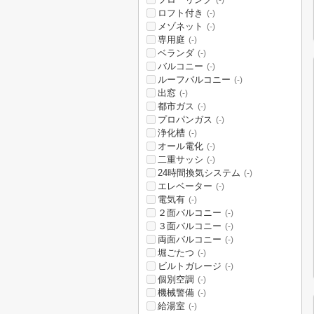
(-)
ロフト付き
(-)
メゾネット
(-)
専用庭
(-)
ベランダ
(-)
バルコニー
(-)
ルーフバルコニー
(-)
出窓
(-)
都市ガス
(-)
プロパンガス
(-)
浄化槽
(-)
オール電化
(-)
二重サッシ
(-)
24時間換気システム
(-)
エレベーター
(-)
電気有
(-)
２面バルコニー
(-)
３面バルコニー
(-)
両面バルコニー
(-)
堀ごたつ
(-)
ビルトガレージ
(-)
個別空調
(-)
機械警備
(-)
給湯室
(-)