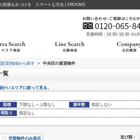
屋をみつける スマートな方法 | XROOMS
営業時間：10:30~18:30 ※
(賃貸)地域から探す
>
中央区の賃貸物件
一覧
細かいエリアに絞って見る。
面積
下限なし～上限なし
築年数
指定しない
間取り
指定なし
並び順：
空室物件のみ表示