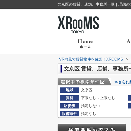
文京区の賃貸、店舗、事務所一覧｜理想のお部
VR内見で賃貸物件を確認！XROOMS
>
文京区 賃貸、店舗、事務所
≫さらに
地域
文京区
賃料
下限なし～上限なし
駅徒歩
指定しない
設備条件
指定なし