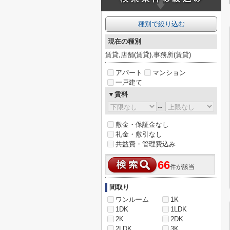
種別で絞り込む
現在の種別
賃貸,店舗(賃貸),事務所(賃貸)
アパート
マンション
一戸建て
▼賃料
～
敷金・保証金なし
礼金・敷引なし
共益費・管理費込み
66
件が該当
間取り
ワンルーム
1K
1DK
1LDK
2K
2DK
2LDK
3K