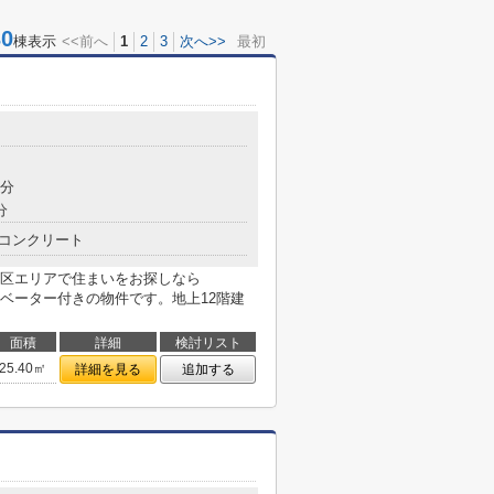
0
棟表示
<<前へ
1
2
3
次へ>>
最初
6分
分
コンクリート
区エリアで住まいをお探しなら
レベーター付きの物件です。地上12階建
面積
詳細
検討リスト
25.40㎡
詳細を見る
追加する