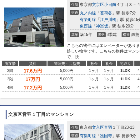
東京都
文京区
小日向
４丁目３－
住所
交通
丸ノ内線
「
茗荷谷
」駅 徒歩7分
有楽町線
「
江戸川橋
」駅 徒歩15
東西線
「
神楽坂
」駅 徒歩20分
築15年
8階建
鉄筋
築年
階数
構造
こちらの物件にはエレベーターがありま
嬉しい物件です。こちらの物件はマンシ
で、快...
所在階
賃料
管理費・共益費
敷金
礼金
間取り
17.6
万円
2階
5,000円
1ヶ月
1ヶ月
1LDK
4
17
万円
3階
5,000円
1ヶ月
1ヶ月
1LDK
4
17.2
万円
4階
5,000円
1ヶ月
1ヶ月
1LDK
4
文京区音羽１丁目のマンション
東京都
文京区
音羽
１丁目23-13
住所
交通
有楽町線
「
護国寺
」駅 徒歩9分