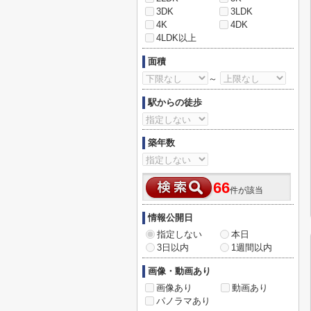
3DK
3LDK
4K
4DK
4LDK以上
面積
～
駅からの徒歩
築年数
66
件が該当
情報公開日
指定しない
本日
3日以内
1週間以内
画像・動画あり
画像あり
動画あり
パノラマあり