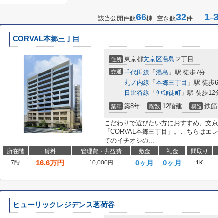
66
32
1-3
該当公開件数
棟 空き数
件
CORVAL本郷三丁目
東京都
文京区
湯島
２丁目
住所
交通
千代田線
「
湯島
」駅 徒歩7分
丸ノ内線
「
本郷三丁目
」駅 徒歩
日比谷線
「
仲御徒町
」駅 徒歩12
築8年
12階建
鉄筋
築年
階数
構造
こだわりで選びたい方におすすめ。文京
「CORVAL本郷三丁目」。こちらはエ
てのイチオシの...
所在階
賃料
管理費・共益費
敷金
礼金
間取り
16.6
万円
0ヶ月
0ヶ月
7階
10,000円
1K
ヒューリックレジデンス茗荷谷