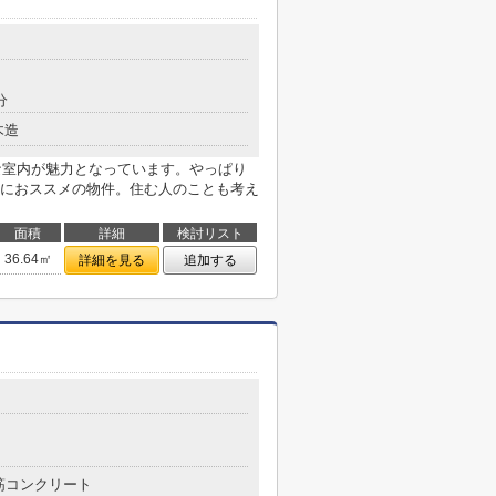
分
木造
いな室内が魅力となっています。やっぱり
におススメの物件。住む人のことも考え
面積
詳細
検討リスト
36.64㎡
詳細を見る
追加する
筋コンクリート