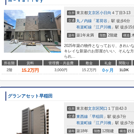
Ｍ－Ｖａｌｌｅｙ
東京都
文京区
小日向
４丁目3-13
住所
交通
丸ノ内線
「
茗荷谷
」駅 徒歩6分
有楽町線
「
江戸川橋
」駅 徒歩15
築1年未満
2階建
築年
階数
構造
2025年築の物件となっており、きれ
キレイな新築のお部屋がいい、そんな方
られ...
所在階
賃料
管理費・共益費
敷金
礼金
間取り
15.2
万円
0ヶ月
2階
3,000円
15.2万円
1LDK
グランアセット早稲田
東京都
文京区
関口
１丁目42-3
住所
交通
東西線
「
早稲田
」駅 徒歩7分
有楽町線
「
江戸川橋
」駅 徒歩7分
築18年
12階建
鉄
築年
階数
構造