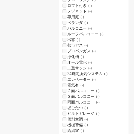
(-)
ロフト付き
(-)
メゾネット
(-)
専用庭
(-)
ベランダ
(-)
バルコニー
(-)
ルーフバルコニー
(-)
出窓
(-)
都市ガス
(-)
プロパンガス
(-)
浄化槽
(-)
オール電化
(-)
二重サッシ
(-)
24時間換気システム
(-)
エレベーター
(-)
電気有
(-)
２面バルコニー
(-)
３面バルコニー
(-)
両面バルコニー
(-)
堀ごたつ
(-)
ビルトガレージ
(-)
個別空調
(-)
機械警備
(-)
給湯室
(-)