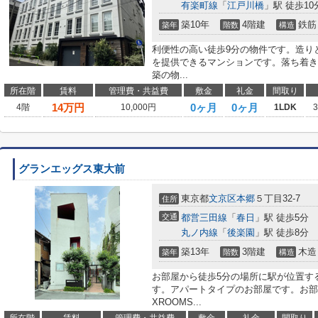
有楽町線
「
江戸川橋
」駅 徒歩10
築10年
4階建
鉄筋
築年
階数
構造
利便性の高い徒歩9分の物件です。造り
を提供できるマンションです。落ち着き
築の物...
所在階
賃料
管理費・共益費
敷金
礼金
間取り
14
万円
0ヶ月
0ヶ月
4階
10,000円
1LDK
グランエッグス東大前
東京都
文京区
本郷
５丁目32-7
住所
交通
都営三田線
「
春日
」駅 徒歩5分
丸ノ内線
「
後楽園
」駅 徒歩8分
築13年
3階建
木造
築年
階数
構造
お部屋から徒歩5分の場所に駅が位置す
す。アパートタイプのお部屋です。お部
XROOMS...