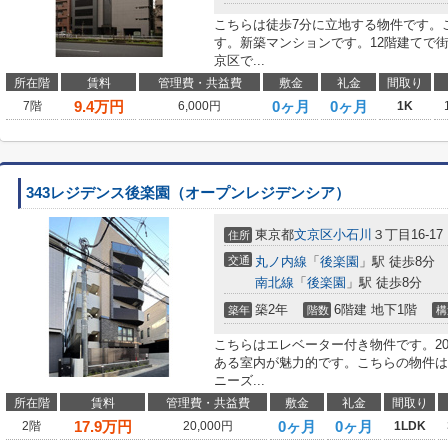
こちらは徒歩7分に立地する物件です。
す。新築マンションです。12階建てで
京区で...
所在階
賃料
管理費・共益費
敷金
礼金
間取り
9.4
万円
0ヶ月
0ヶ月
7階
6,000円
1K
343レジデンス後楽園（オープンレジデンシア）
東京都
文京区
小石川
３丁目16-17
住所
交通
丸ノ内線
「
後楽園
」駅 徒歩8分
南北線
「
後楽園
」駅 徒歩8分
築2年
6階建 地下1階
築年
階数
構
こちらはエレベーター付き物件です。2
ある室内が魅力的です。こちらの物件は
ニーズ...
所在階
賃料
管理費・共益費
敷金
礼金
間取り
17.9
万円
0ヶ月
0ヶ月
2階
20,000円
1LDK