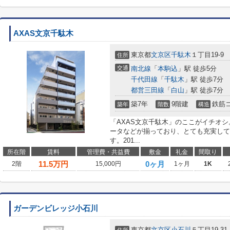
AXAS文京千駄木
東京都
文京区
千駄木
１丁目19-9
住所
交通
南北線
「
本駒込
」駅 徒歩5分
千代田線
「
千駄木
」駅 徒歩7分
都営三田線
「
白山
」駅 徒歩7分
築7年
9階建
鉄筋
築年
階数
構造
「AXAS文京千駄木」のここがイチオ
ータなどが揃っており、とても充実して
す。201...
所在階
賃料
管理費・共益費
敷金
礼金
間取り
11.5
万円
0ヶ月
2階
15,000円
1ヶ月
1K
ガーデンビレッジ小石川
東京都
文京区
小石川
５丁目19-31