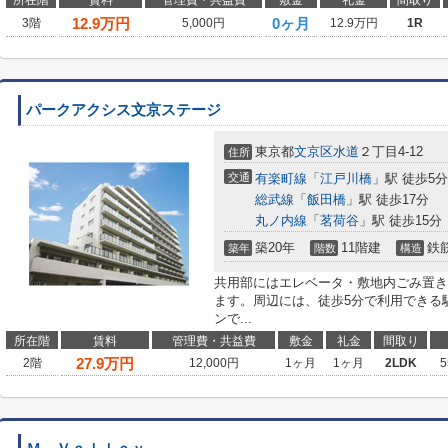
所在階
賃料
管理費・共益費
敷金
礼金
間取り
12.9
万円
0ヶ月
3階
5,000円
12.9万円
1R
パークアクシス文京ステージ
東京都
文京区
水道
２丁目4-12
住所
交通
有楽町線
「
江戸川橋
」駅 徒歩5分
総武線
「
飯田橋
」駅 徒歩17分
丸ノ内線
「
茗荷谷
」駅 徒歩15分
築20年
11階建
鉄
築年
階数
構造
共用部にはエレベータ・敷地内ごみ置き
ます。周辺には、徒歩5分で利用できる
ンで...
所在階
賃料
管理費・共益費
敷金
礼金
間取り
27.9
万円
2階
12,000円
1ヶ月
1ヶ月
2LDK
5