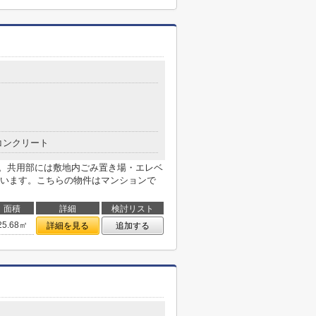
コンクリート
シ。共用部には敷地内ごみ置き場・エレベ
います。こちらの物件はマンションで
面積
詳細
検討リスト
25.68㎡
詳細を見る
追加する