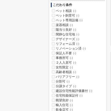
こだわり条件
ペット相談
(-)
ペット飼育可
(-)
ペット専用設備
(-)
楽器相談
(-)
陽当り良好
(-)
閑静な住宅地
(-)
デザイナーズ
(-)
リフォーム済
(-)
リノベーション済
(-)
保証人不要
(-)
事務所可
(-)
２人入居可
(-)
女性限定
(-)
高齢者相談
(-)
バリアフリー
(-)
分割可
(-)
分譲タイプ
(-)
建設住宅性能評価書付
(-)
住宅性能保証付
(-)
眺望良好
(-)
輸入住宅
(-)
飲食店可
(-)