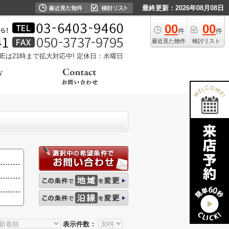
最終更新：2026年08月08日
00
00
件
件
最近見た物件
検討リスト
LINEは21時まで拡大対応中!
定休日：水曜日
表示件数：