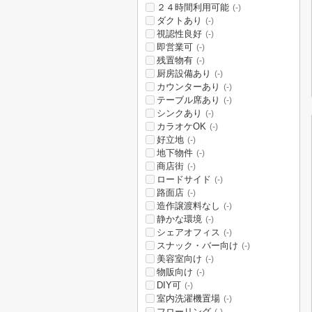
２４時間利用可能
(-)
ダクトあり
(-)
視認性良好
(-)
即営業可
(-)
残置物有
(-)
厨房設備あり
(-)
カウンターあり
(-)
テーブル席あり
(-)
シンクあり
(-)
カラオケOK
(-)
好立地
(-)
地下物件
(-)
商店街
(-)
ロードサイド
(-)
路面店
(-)
造作譲渡料なし
(-)
静かな環境
(-)
シェアオフィス
(-)
スナック・バー向け
(-)
美容室向け
(-)
物販向け
(-)
DIY可
(-)
室内洗濯機置場
(-)
フローリング