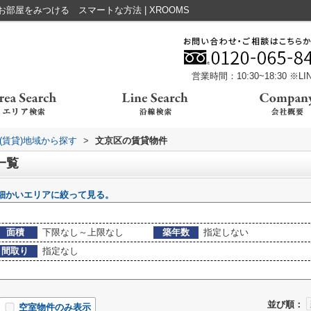
屋をみつける スマートな方法 | XROOMS
営業時間：10:30~18:30 ※
(賃貸)地域から探す
>
文京区の賃貸物件
一覧
細かいエリアに絞って見る。
面積
下限なし～上限なし
築年数
指定しない
間取り
指定なし
並び順：
空室物件のみ表示