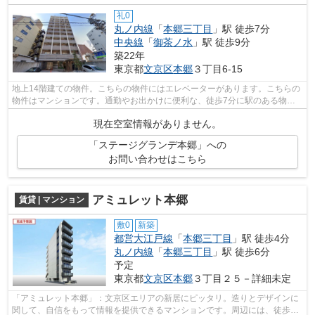
礼0
丸ノ内線
「
本郷三丁目
」駅 徒歩7分
中央線
「
御茶ノ水
」駅 徒歩9分
築22年
東京都
文京区
本郷
３丁目6-15
地上14階建ての物件。こちらの物件にはエレベーターがあります。こちらの
物件はマンションです。通勤やお出かけに便利な、徒歩7分に駅のある物件
です。こだわりの条件を満たす、ステキ...
現在空室情報がありません。
「ステージグランデ本郷」への
お問い合わせはこちら
アミュレット本郷
賃貸 | マンション
敷0
新築
都営大江戸線
「
本郷三丁目
」駅 徒歩4分
丸ノ内線
「
本郷三丁目
」駅 徒歩6分
予定
東京都
文京区
本郷
３丁目２５－詳細未定
「アミュレット本郷」：文京区エリアの新居にピッタリ。造りとデザインに
関して、自信をもって情報を提供できるマンションです。周辺には、徒歩4