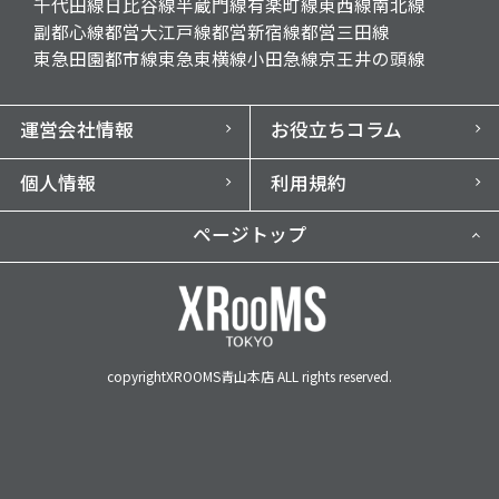
千代田線
日比谷線
半蔵門線
有楽町線
東西線
南北線
副都心線
都営大江戸線
都営新宿線
都営三田線
東急田園都市線
東急東横線
小田急線
京王井の頭線
運営会社情報
お役立ちコラム
個人情報
利用規約
ページトップ
copyrightXROOMS青山本店 ALL rights reserved.