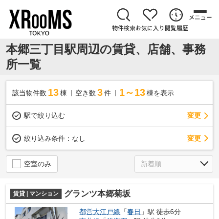
メニュー
物件検索
お気に入り
閲覧履歴
本郷三丁目駅周辺の賃貸、店舗、事務
所一覧
13
3
1～13
該当物件数
棟
空き数
件
棟を表示
駅で絞り込む
変更
変更
絞り込み条件：
なし
空室のみ
グランツ本郷菊坂
賃貸 | マンション
都営大江戸線
「
春日
」駅 徒歩6分