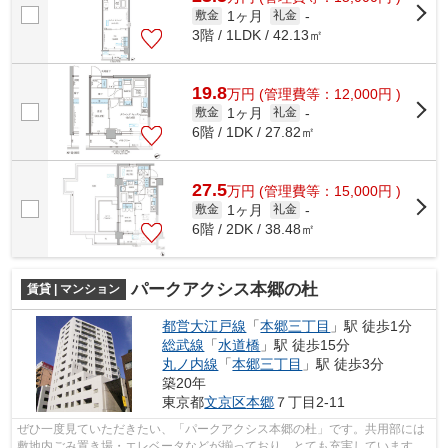
1ヶ月
敷金
礼金
-
3階 / 1LDK / 42.13㎡
19.8
万
円
(管理費等：12,000円 )
1ヶ月
敷金
礼金
-
6階 / 1DK / 27.82㎡
27.5
万
円
(管理費等：15,000円 )
1ヶ月
敷金
礼金
-
6階 / 2DK / 38.48㎡
パークアクシス本郷の杜
賃貸 | マンション
都営大江戸線
「
本郷三丁目
」駅 徒歩1分
総武線
「
水道橋
」駅 徒歩15分
丸ノ内線
「
本郷三丁目
」駅 徒歩3分
築20年
東京都
文京区
本郷
７丁目2-11
ぜひ一度見ていただきたい、「パークアクシス本郷の杜」です。共用部には
敷地内ごみ置き場・エレベータなどが揃っており、とても充実しています。