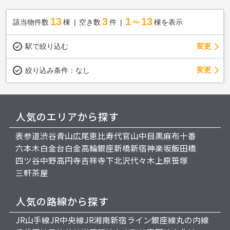
13
3
1～13
該当物件数
棟
空き数
件
棟を表示
駅で絞り込む
変更
変更
絞り込み条件：
なし
人気のエリアから探す
表参道
渋谷
青山
広尾
恵比寿
代官山
中目黒
麻布十番
六本木
白金台
白金高輪
銀座
新橋
新宿
神楽坂
飯田橋
四ツ谷
中野
高円寺
吉祥寺
下北沢
代々木上原
笹塚
三軒茶屋
人気の路線から探す
JR山手線
JR中央線
JR湘南新宿ライン
銀座線
丸の内線