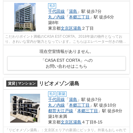
礼0
千代田線
「
湯島
」駅 徒歩7分
丸ノ内線
「
本郷三丁目
」駅 徒歩6分
築8年
東京都
文京区
湯島
２丁目
こだわりポイント満載のCASA EST CORTA。2018年築の物件となってお
り、きれいな室内が魅力となっています。こちらはエレベーター付きの物件
です。12階建てで快適な物件。充実した新生...
現在空室情報がありません。
「CASA EST CORTA」への
お問い合わせはこちら
リビオメゾン湯島
賃貸 | マンション
礼0
新築
千代田線
「
湯島
」駅 徒歩7分
丸ノ内線
「
本郷三丁目
」駅 徒歩10分
都営大江戸線
「
本郷三丁目
」駅 徒歩8分
築1年未満
東京都
文京区
湯島
４丁目8-15
「リビオメゾン湯島」：文京区エリアの新居にピッタリ。外装もおしゃれで