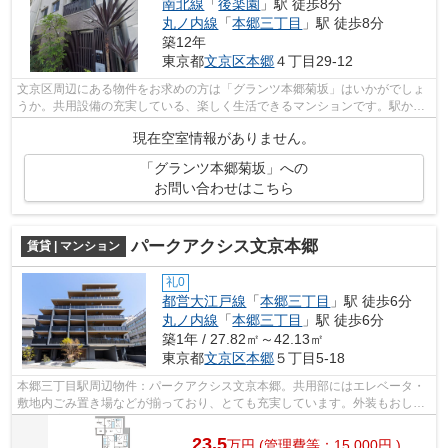
南北線
「
後楽園
」駅 徒歩8分
丸ノ内線
「
本郷三丁目
」駅 徒歩8分
築12年
東京都
文京区
本郷
４丁目29-12
文京区周辺にある物件をお求めの方は「グランツ本郷菊坂」はいかがでしょ
うか。共用設備の充実している、楽しく生活できるマンションです。駅から
徒歩6分に立地する、魅力的な駅近物件...
現在空室情報がありません。
「グランツ本郷菊坂」への
お問い合わせはこちら
パークアクシス文京本郷
賃貸 | マンション
礼0
都営大江戸線
「
本郷三丁目
」駅 徒歩6分
丸ノ内線
「
本郷三丁目
」駅 徒歩6分
築1年 / 27.82㎡～42.13㎡
東京都
文京区
本郷
５丁目5-18
本郷三丁目駅周辺物件：パークアクシス文京本郷。共用部にはエレベータ・
敷地内ごみ置き場などが揃っており、とても充実しています。外装もおしゃ
れで快適な生活をおくることができる...
23.5
万
円
(管理費等：15,000円 )