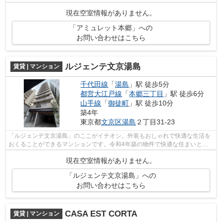
分で利用できる駅があります。エレベー...
現在空室情報がありません。
「アミュレット本郷」への
お問い合わせはこちら
ルジェンテ文京湯島
賃貸 | マンション
千代田線
「
湯島
」駅 徒歩5分
都営大江戸線
「
本郷三丁目
」駅 徒歩6分
山手線
「
御徒町
」駅 徒歩10分
築4年
東京都
文京区
湯島
２丁目31-23
「ルジェンテ文京湯島」のここがイチオシ。外装もおしゃれで快適な生活を
おくることができるマンションです。令和4年築の物件で快適な住まいとな
っています。快適に通勤や通学ができる...
現在空室情報がありません。
「ルジェンテ文京湯島」への
お問い合わせはこちら
CASA EST CORTA
賃貸 | マンション