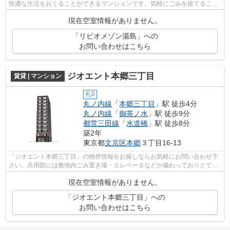
快適な生活をおくることができるマンションです。気軽にごみを捨てること
ができて便利な敷地内ごみ置き場つき...
現在空室情報がありません。
「リビオメゾン湯島」への
お問い合わせはこちら
ジオエント本郷三丁目
賃貸 | マンション
礼0
丸ノ内線
「
本郷三丁目
」駅 徒歩4分
丸ノ内線
「
御茶ノ水
」駅 徒歩9分
都営三田線
「
水道橋
」駅 徒歩8分
築2年
東京都
文京区
本郷
３丁目16-13
「ジオエント本郷三丁目」の物件情報をお探しならお気軽にお問い合わせ下
さい。共用部には敷地内ごみ置き場・エレベータなどが備わっておりとても
充実しています。徒歩4分の距離に駅が...
現在空室情報がありません。
「ジオエント本郷三丁目」への
お問い合わせはこちら