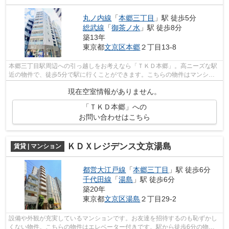
丸ノ内線
「
本郷三丁目
」駅 徒歩5分
総武線
「
御茶ノ水
」駅 徒歩8分
築13年
東京都
文京区
本郷
２丁目13-8
本郷三丁目駅周辺への引っ越しをお考えなら「ＴＫＤ本郷」。高ニーズな駅
近の物件で、徒歩5分で駅に行くことができます。こちらの物件はマンショ
ンです。こちらはエレベーター付き物件...
現在空室情報がありません。
「ＴＫＤ本郷」への
お問い合わせはこちら
ＫＤＸレジデンス文京湯島
賃貸 | マンション
都営大江戸線
「
本郷三丁目
」駅 徒歩6分
千代田線
「
湯島
」駅 徒歩6分
築20年
東京都
文京区
湯島
２丁目29-2
設備や外観が充実しているマンションです。お友達を招待するのも恥ずかし
くない物件。こちらの物件はエレベーター付きです。駅から徒歩6分の物件