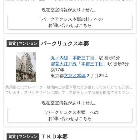
徒歩1分の位置に駅がある物件です。マ...
現在空室情報がありません。
「パークアクシス本郷の杜」への
お問い合わせはこちら
パークリュクス本郷
賃貸 | マンション
丸ノ内線
「
本郷三丁目
」駅 徒歩2分
都営大江戸線
「
本郷三丁目
」駅 徒歩3分
築17年
東京都
文京区
本郷
２丁目29-4
共用部にはエレベータ・敷地内ごみ置き場などが備わっておりとても充実し
ています。造りとデザインに関して、自信をもって情報を提供できるマンシ
ョンです。高ニーズな駅近の物件で、...
現在空室情報がありません。
「パークリュクス本郷」への
お問い合わせはこちら
ＴＫＤ本郷
賃貸 | マンション