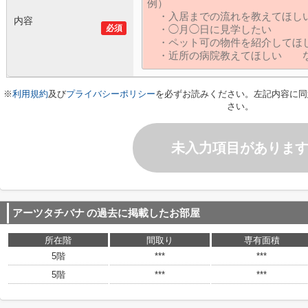
内容
必須
※
利用規約
及び
プライバシーポリシー
を必ずお読みください。左記内容に同
さい。
未入力項目がありま
アーツタチバナ
の過去に掲載したお部屋
所在階
間取り
専有面積
5階
***
***
5階
***
***