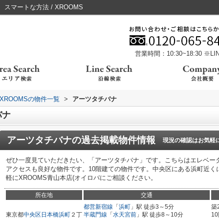
マートな方法 / XROOMS
営業時間：10:30~18:30 ※
XROOMSの物件一覧
>
アーツタチバナ
バナ
アーツタチバナ
の過去掲載物件情報
現況の確認はお気軽
ぜひ一度見ていただきたい、「アーツタチバナ」です。こちらはエレベー
アクセスも良好な物件です。10階建ての物件です。中央区にある浜町近くに住む
軽にXROOMS青山本店(オイロバにご相談ください。
所在地
交通
都営新宿線
「
浜町
」駅 徒歩3～5分
築
東京都
中央区
日本橋浜町
２丁
半蔵門線
「
水天宮前
」駅 徒歩8～10分
1