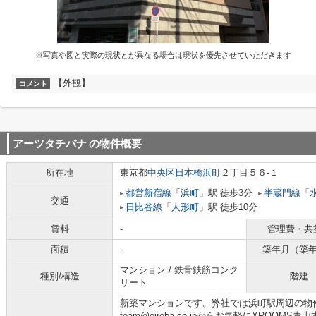
※写真や図と実際の現状とが異なる場合は現状を優先させていただきます
【外観】
コメント
アーツタチバナ
の物件概要
所在地
東京都
中央区
日本橋浜町
２丁目５６-１
都営新宿線
「
浜町
」駅 徒歩3分
半蔵門線
「
交通
日比谷線
「
人形町
」駅 徒歩10分
賃料
-
管理費・共
面積
-
築年月（築
マンション / 鉄骨鉄筋コンク
種別/構造
階建
リート
新築マンションです。弊社では浜町駅周辺の物
team@oiroba.co.jpからお気軽にXROO