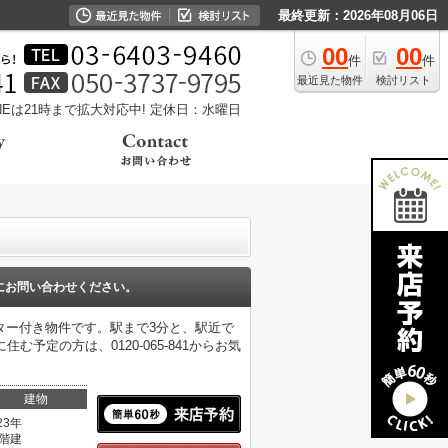
最終更新：2026年08月06日
00
00
件
件
最近見た物件
検討リスト
LINEは21時まで拡大対応中!
定休日：水曜日
にお問い合わせください。
ター付き物件です。駅まで3分と、駅近で
予定の方は、0120-065-841からお気
建物
23年
0階建