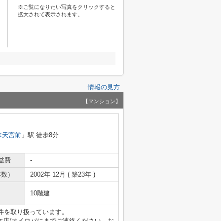
※ご覧になりたい写真をクリックすると
拡大されて表示されます。
情報の見方
【マンション】
水天宮前
」駅 徒歩8分
益費
-
年数）
2002年 12月 ( 築23年 )
10階建
件を取り扱っています。
MS青山本店(オイロバにまでご連絡ください。お