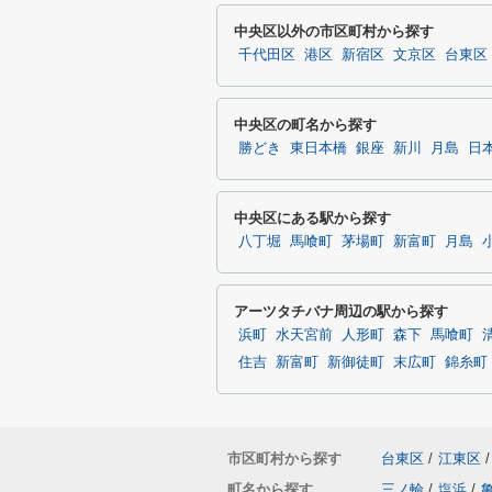
中央区以外の市区町村から探す
千代田区
港区
新宿区
文京区
台東区
中央区の町名から探す
勝どき
東日本橋
銀座
新川
月島
日
中央区にある駅から探す
八丁堀
馬喰町
茅場町
新富町
月島
アーツタチバナ周辺の駅から探す
浜町
水天宮前
人形町
森下
馬喰町
住吉
新富町
新御徒町
末広町
錦糸町
市区町村から探す
台東区
/
江東区
/
町名から探す
三ノ輪
/
塩浜
/