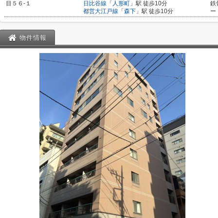
目５６-１
日比谷線
「
人形町
」駅 徒歩10分
鉄
都営大江戸線
「
森下
」駅 徒歩10分
ー
物件情報