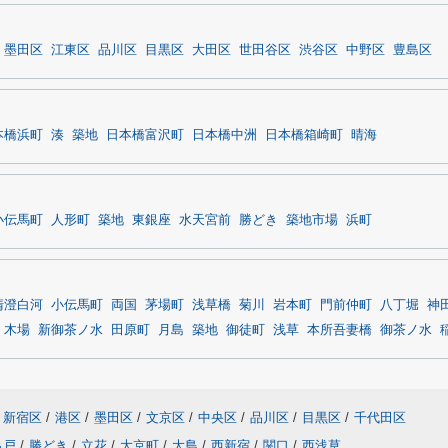
墨田区
江東区
品川区
目黒区
大田区
世田谷区
渋谷区
中野区
豊島区
本橋浜町
湊
築地
日本橋富沢町
日本橋中洲
日本橋箱崎町
晴海
小伝馬町
人形町
築地
東銀座
水天宮前
勝どき
築地市場
浜町
清澄白河
小伝馬町
両国
茅場町
浅草橋
菊川
岩本町
門前仲町
八丁堀
神
木場
新御茶ノ水
田原町
月島
築地
御徒町
浅草
本所吾妻橋
御茶ノ水
新宿区
/
港区
/
墨田区
/
文京区
/
中央区
/
品川区
/
目黒区
/
千代田区
亀戸
/
勝どき
/
立花
/
大京町
/
大島
/
西新宿
/
関口
/
西浅草