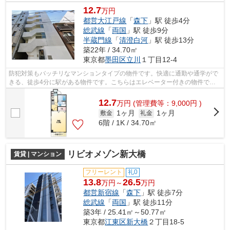
12.7
万円
都営大江戸線
「
森下
」駅 徒歩4分
総武線
「
両国
」駅 徒歩9分
半蔵門線
「
清澄白河
」駅 徒歩13分
築22年 / 34.70㎡
東京都
墨田区
立川
１丁目12-4
防犯対策もバッチリなマンションタイプの物件です。快適に通勤や通学がで
きる、徒歩4分に駅がある物件です。こちらはエレベーター付きの物件で
す。XROOMS青山本店(オイロバでなら、墨...
12.7
万
円
(管理費等：9,000円 )
1ヶ月
1ヶ月
敷金
礼金
6階 / 1K / 34.70㎡
リビオメゾン新大橋
賃貸 | マンション
フリーレント
礼0
13.8
26.5
万円～
万円
都営新宿線
「
森下
」駅 徒歩7分
総武線
「
両国
」駅 徒歩11分
築3年 / 25.41㎡～50.77㎡
東京都
江東区
新大橋
２丁目18-5