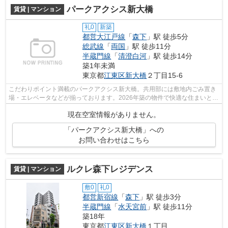
パークアクシス新大橋
賃貸 | マンション
礼0
新築
都営大江戸線
「
森下
」駅 徒歩5分
総武線
「
両国
」駅 徒歩11分
半蔵門線
「
清澄白河
」駅 徒歩14分
築1年未満
東京都
江東区
新大橋
２丁目15-6
こだわりポイント満載のパークアクシス新大橋。共用部には敷地内ごみ置き
場・エレベータなどが揃っております。2026年築の物件で快適な住まいとな
っています。マンションタイプのお部...
現在空室情報がありません。
「パークアクシス新大橋」への
お問い合わせはこちら
ルクレ森下レジデンス
賃貸 | マンション
敷0
礼0
都営新宿線
「
森下
」駅 徒歩3分
半蔵門線
「
水天宮前
」駅 徒歩11分
築18年
東京都
江東区
新大橋
１丁目