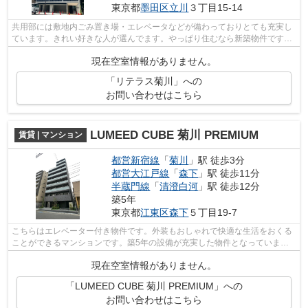
東京都
墨田区
立川
３丁目15-14
共用部には敷地内ごみ置き場・エレベータなどが備わっておりとても充実し
ています。きれい好きな人が選んでます。やっぱり住むなら新築物件ですよ
ね。電車移動の多い方に嬉しい駅から...
現在空室情報がありません。
「リテラス菊川」への
お問い合わせはこちら
LUMEED CUBE 菊川 PREMIUM
賃貸 | マンション
都営新宿線
「
菊川
」駅 徒歩3分
都営大江戸線
「
森下
」駅 徒歩11分
半蔵門線
「
清澄白河
」駅 徒歩12分
築5年
東京都
江東区
森下
５丁目19-7
こちらはエレベーター付き物件です。外装もおしゃれで快適な生活をおくる
ことができるマンションです。築5年の設備が充実した物件となっていま
す。駅まで3分と、駅近でアクセスも良好...
現在空室情報がありません。
「LUMEED CUBE 菊川 PREMIUM」への
お問い合わせはこちら