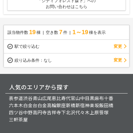
「シティフォレスト森下」への
お問い合わせはこちら
19
7
1～19
該当物件数
棟
空き数
件
棟を表示
駅で絞り込む
変更
変更
絞り込み条件：
なし
人気のエリアから探す
表参道
渋谷
青山
広尾
恵比寿
代官山
中目黒
麻布十番
六本木
白金台
白金高輪
銀座
新橋
新宿
神楽坂
飯田橋
四ツ谷
中野
高円寺
吉祥寺
下北沢
代々木上原
笹塚
三軒茶屋