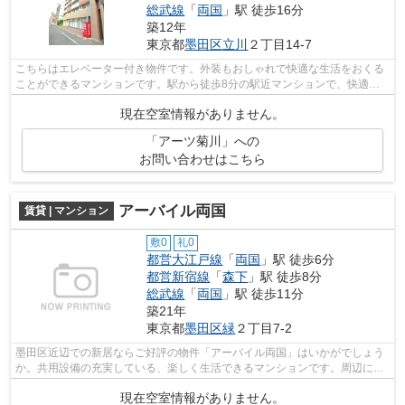
総武線
「
両国
」駅 徒歩16分
築12年
東京都
墨田区
立川
２丁目14-7
こちらはエレベーター付き物件です。外装もおしゃれで快適な生活をおくる
ことができるマンションです。駅から徒歩8分の駅近マンションで、快適に
通勤や通学をすることができます。交通...
現在空室情報がありません。
「アーツ菊川」への
お問い合わせはこちら
アーバイル両国
賃貸 | マンション
敷0
礼0
都営大江戸線
「
両国
」駅 徒歩6分
都営新宿線
「
森下
」駅 徒歩8分
総武線
「
両国
」駅 徒歩11分
築21年
東京都
墨田区
緑
２丁目7-2
墨田区近辺での新居ならご好評の物件「アーバイル両国」はいかがでしょう
か。共用設備の充実している、楽しく生活できるマンションです。周辺に駅
が2つあるので電車での移動が便利です...
現在空室情報がありません。