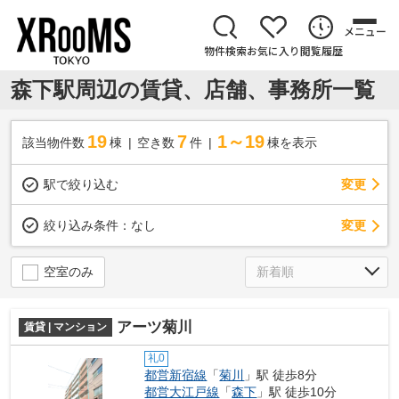
メニュー
物件検索
お気に入り
閲覧履歴
森下駅周辺の賃貸、店舗、事務所一覧
19
7
1～19
該当物件数
棟
空き数
件
棟を表示
駅で絞り込む
変更
変更
絞り込み条件：
なし
空室のみ
アーツ菊川
賃貸 | マンション
礼0
都営新宿線
「
菊川
」駅 徒歩8分
都営大江戸線
「
森下
」駅 徒歩10分