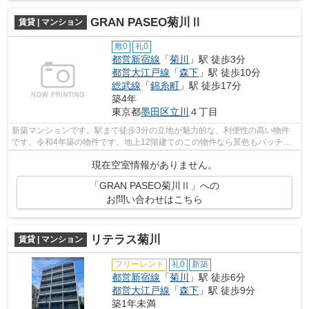
GRAN PASEO菊川Ⅱ
賃貸 | マンション
敷0
礼0
都営新宿線
「
菊川
」駅 徒歩3分
都営大江戸線
「
森下
」駅 徒歩10分
総武線
「
錦糸町
」駅 徒歩17分
築4年
東京都
墨田区
立川
４丁目
新築マンションです。駅まで徒歩3分の立地が魅力的な、利便性の高い物件
です。令和4年築の物件です。地上12階建てのこの物件なら景色もバッチリ
です。墨田区エリアの賃貸情報はXROOMS...
現在空室情報がありません。
「GRAN PASEO菊川Ⅱ」への
お問い合わせはこちら
リテラス菊川
賃貸 | マンション
フリーレント
礼0
新築
都営新宿線
「
菊川
」駅 徒歩6分
都営大江戸線
「
森下
」駅 徒歩9分
築1年未満