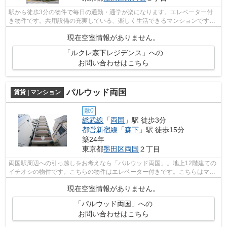
駅から徒歩3分の物件で毎日の通勤・通学が楽になります。エレベーター付
き物件です。共用設備の充実している、楽しく生活できるマンションです。
是非ご覧ください12階建ての高層建築。...
現在空室情報がありません。
「ルクレ森下レジデンス」への
お問い合わせはこちら
パルウッド両国
賃貸 | マンション
敷0
総武線
「
両国
」駅 徒歩3分
都営新宿線
「
森下
」駅 徒歩15分
築24年
東京都
墨田区
両国
２丁目
両国駅周辺への引っ越しをお考えなら「パルウッド両国」。地上12階建ての
イチオシの物件です。こちらの物件はエレベーター付きです。こちらはマン
ションタイプになります。墨田区で暮...
現在空室情報がありません。
「パルウッド両国」への
お問い合わせはこちら