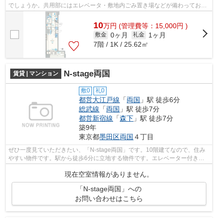
でしょうか。共用部にはエレベータ・敷地内ごみ置き場などが備わっており
とても充実しています。好評の駅近物件...
10
万
円
(管理費等：15,000円 )
0ヶ月
1ヶ月
敷金
礼金
7階 / 1K / 25.62㎡
N-stage両国
賃貸 | マンション
敷0
礼0
都営大江戸線
「
両国
」駅 徒歩6分
総武線
「
両国
」駅 徒歩7分
都営新宿線
「
森下
」駅 徒歩7分
築9年
東京都
墨田区
両国
４丁目
ぜひ一度見ていただきたい、「N-stage両国」です。10階建てなので、住み
やすい物件です。駅から徒歩6分に立地する物件です。エレベーター付き物
件です。墨田区エリアの両国近くに住む...
現在空室情報がありません。
「N-stage両国」への
お問い合わせはこちら