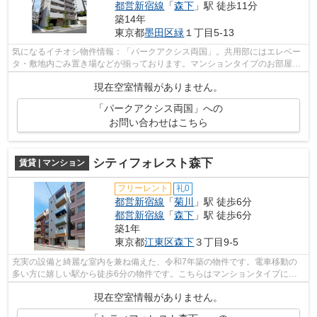
都営新宿線
「
森下
」駅 徒歩11分
築14年
東京都
墨田区
緑
１丁目5-13
気になるイチオシ物件情報：「パークアクシス両国」。共用部にはエレベー
タ・敷地内ごみ置き場などが揃っております。マンションタイプのお部屋で
す。朝に慌てることなく行動するため...
現在空室情報がありません。
「パークアクシス両国」への
お問い合わせはこちら
シティフォレスト森下
賃貸 | マンション
フリーレント
礼0
都営新宿線
「
菊川
」駅 徒歩6分
都営新宿線
「
森下
」駅 徒歩6分
築1年
東京都
江東区
森下
３丁目9-5
充実の設備と綺麗な室内を兼ね備えた、令和7年築の物件です。電車移動の
多い方に嬉しい駅から徒歩6分の物件です。こちらはマンションタイプにな
ります。こだわりの設備が整った新築物...
現在空室情報がありません。