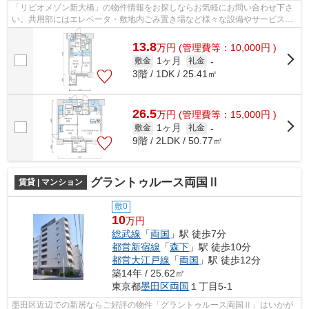
「リビオメゾン新大橋」の物件情報をお探しならお気軽にお問い合わせ下さ
い。共用部にはエレベータ・敷地内ごみ置き場など様々な設備やサービスが
揃っているので便利です。駅から徒歩7...
13.8
万
円
(管理費等：10,000円 )
1ヶ月
敷金
礼金
-
3階 / 1DK / 25.41㎡
26.5
万
円
(管理費等：15,000円 )
1ヶ月
敷金
礼金
-
9階 / 2LDK / 50.77㎡
グラントゥルース両国Ⅱ
賃貸 | マンション
敷0
10
万円
総武線
「
両国
」駅 徒歩7分
都営新宿線
「
森下
」駅 徒歩10分
都営大江戸線
「
両国
」駅 徒歩12分
築14年 / 25.62㎡
東京都
墨田区
両国
１丁目5-1
墨田区近辺での新居ならご好評の物件「グラントゥルース両国Ⅱ」はいかが