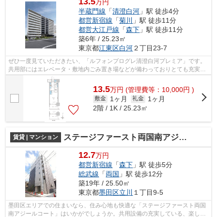
13.5
万円
半蔵門線
「
清澄白河
」駅 徒歩4分
都営新宿線
「
菊川
」駅 徒歩11分
都営大江戸線
「
森下
」駅 徒歩11分
築6年 / 25.23㎡
東京都
江東区
白河
２丁目23-7
ぜひ一度見ていただきたい、「ルフォンプログレ清澄白河プレミア」です。
共用部にはエレベータ・敷地内ごみ置き場などが備わっておりとても充実し
ています。新築マンションです。地上1...
13.5
万
円
(管理費等：10,000円 )
1ヶ月
1ヶ月
敷金
礼金
2階 / 1K / 25.23㎡
ステージファースト両国南アジールコート
賃貸 | マンション
12.7
万円
都営新宿線
「
森下
」駅 徒歩5分
総武線
「
両国
」駅 徒歩12分
築19年 / 25.50㎡
東京都
墨田区
立川
１丁目9-5
墨田区エリアでの住まいなら、住み心地も快適な「ステージファースト両国
南アジールコート」はいかがでしょうか。共用設備の充実している、楽しく