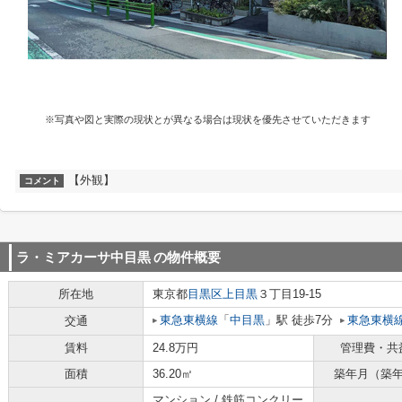
※写真や図と実際の現状とが異なる場合は現状を優先させていただきます
【外観】
コメント
ラ・ミアカーサ中目黒
の物件概要
所在地
東京都
目黒区
上目黒
３丁目19-15
東急東横線
「
中目黒
」駅 徒歩7分
東急東横
交通
賃料
24.8万円
管理費・共
面積
36.20㎡
築年月（築
マンション / 鉄筋コンクリー