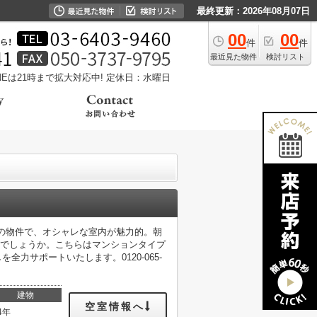
最終更新：2026年08月07日
00
00
件
件
最近見た物件
検討リスト
LINEは21時まで拡大対応中!
定休日：水曜日
築の物件で、オシャレな室内が魅力的。朝
がでしょうか。こちらはマンションタイプ
力サポートいたします。0120-065-
建物
空室情報へ
4年