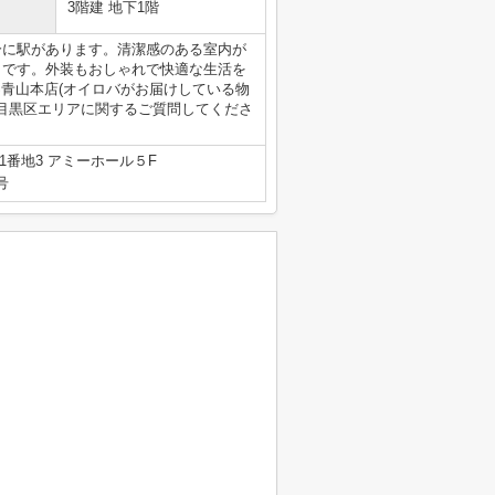
3階建 地下1階
分に駅があります。清潔感のある室内が
しです。外装もおしゃれで快適な生活を
S青山本店(オイロバがお届けしている物
でも、目黒区エリアに関するご質問してくださ
番地3 アミーホール５F
号