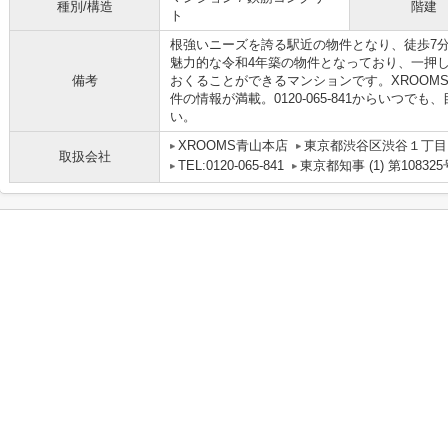
種別/構造
階建
ト
根強いニーズを誇る駅近の物件となり、徒歩7
魅力的な令和4年築の物件となっており、一押
備考
おくることができるマンションです。XROOM
件の情報が満載。0120-065-841からいつ
い。
XROOMS青山本店
東京都渋谷区渋谷１丁目1
取扱会社
TEL:0120-065-841
東京都知事 (1) 第108325