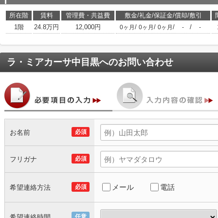
所在階
賃料
管理費・共益費
敷金/礼金/保証金/償却/敷引
1階
24.8万円
12,000円
/
/
/
/
0ヶ月
0ヶ月
0ヶ月
-
-
ラ・ミアカーサ中目黒
へのお問い合わせ
お名前
必須
フリガナ
必須
メール
電話
希望連絡方法
必須
希望連絡時間
任意