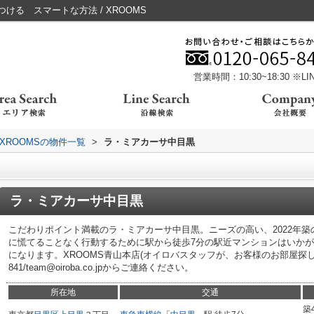
る スマートな方法 / XROOMS
営業時間：10:30~18:30 ※
XROOMSの物件一覧
>
ラ・ミアカーサ中目黒
ラ・ミアカーサ中目黒
こだわりポイント満載のラ・ミアカーサ中目黒。ニーズの高い、2022年
に慌てることなく行動するために駅から徒歩7分の駅近マンションはいか
になります。XROOMS青山本店(オイロバスタッフが、お客様のお部屋探しを全
841/team@oiroba.co.jpからご連絡ください。
所在地
交通
築