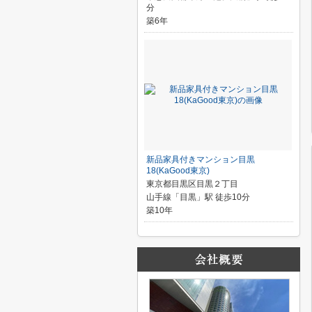
分
築6年
新品家具付きマンション目黒
18(KaGood東京)
東京都目黒区目黒２丁目
山手線「目黒」駅 徒歩10分
築10年