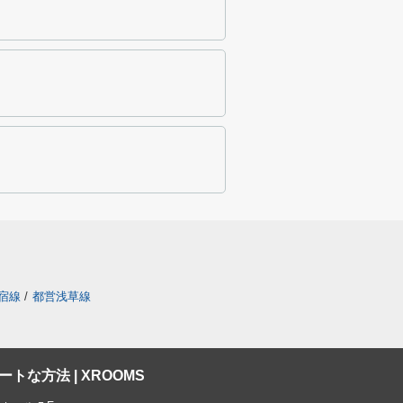
宿線
/
都営浅草線
な方法 | XROOMS