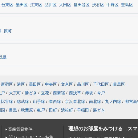
台東区
墨田区
江東区
品川区
大田区
世田谷区
渋谷区
中野区
豊島区
黒
原町
洗足
新宿区
/
港区
/
墨田区
/
中央区
/
文京区
/
品川区
/
千代田区
/
目黒区
亀戸
/
大京町
/
勝どき
/
立花
/
西新宿
/
西浅草
/
赤坂
/
今戸
日比谷線
/
総武線
/
山手線
/
東西線
/
京浜東北線
/
南北線
/
丸ノ内線
/
都営新
両国
/
目黒
/
秋葉原
/
亀戸
/
田町
/
浜松町
/
早稲田
/
勝どき
理想のお部屋をみつける スマート
高級賃貸物件
3Dバーチャルツアー特集