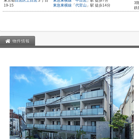
東京都
目黒区
上目黒
３丁目
東急東横線
「
中目黒
」駅 徒歩7分
3
19-15
東急東横線
「
代官山
」駅 徒歩14分
鉄
物件情報