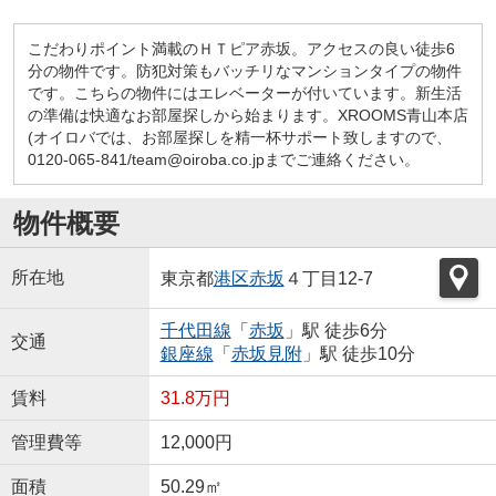
こだわりポイント満載のＨＴピア赤坂。アクセスの良い徒歩6
分の物件です。防犯対策もバッチリなマンションタイプの物件
です。こちらの物件にはエレベーターが付いています。新生活
の準備は快適なお部屋探しから始まります。XROOMS青山本店
(オイロバでは、お部屋探しを精一杯サポート致しますので、
0120-065-841/team@oiroba.co.jpまでご連絡ください。
物件概要
所在地
東京都
港区
赤坂
４丁目12-7
千代田線
「
赤坂
」駅 徒歩6分
交通
銀座線
「
赤坂見附
」駅 徒歩10分
賃料
31.8万円
管理費等
12,000円
面積
50.29㎡