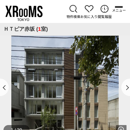
メニュー
物件検索
お気に入り
閲覧履歴
ＨＴピア赤坂 (
1
室)