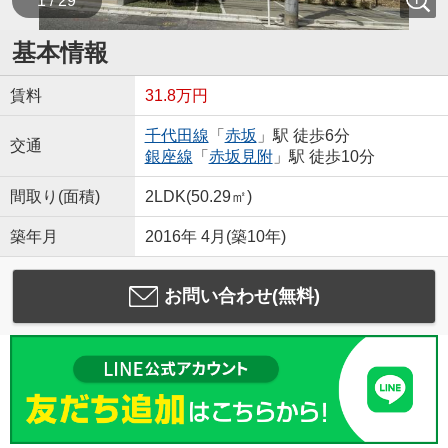
1 / 29
基本情報
賃料
31.8万円
千代田線
「
赤坂
」駅 徒歩6分
交通
銀座線
「
赤坂見附
」駅 徒歩10分
間取り(面積)
2LDK(50.29㎡)
築年月
2016年 4月(築10年)
お問い合わせ(無料)