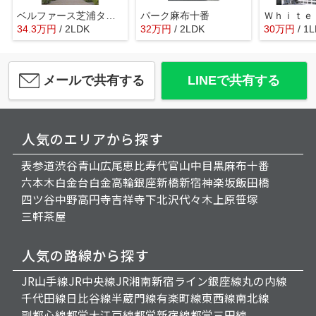
ベルファース芝浦タワー
パーク麻布十番
34.3
万
円
/ 2LDK
32
万
円
/ 2LDK
30
万
円
/ 1
メールで共有する
LINEで共有する
人気のエリアから探す
表参道
渋谷
青山
広尾
恵比寿
代官山
中目黒
麻布十番
六本木
白金台
白金高輪
銀座
新橋
新宿
神楽坂
飯田橋
四ツ谷
中野
高円寺
吉祥寺
下北沢
代々木上原
笹塚
三軒茶屋
人気の路線から探す
JR山手線
JR中央線
JR湘南新宿ライン
銀座線
丸の内線
千代田線
日比谷線
半蔵門線
有楽町線
東西線
南北線
副都心線
都営大江戸線
都営新宿線
都営三田線