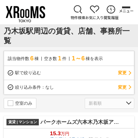
メニュー
物件検索
お気に入り
閲覧履歴
乃木坂駅周辺の賃貸、店舗、事務所一
覧
6
1
1～6
該当物件数
棟
空き数
件
棟を表示
駅で絞り込む
変更
変更
絞り込み条件：
なし
空室のみ
パークホームズ六本木乃木坂アーバンレジデンス
賃貸 | マンション
15.3
万円