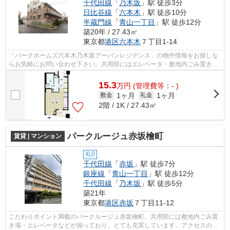
千代田線
「
乃木坂
」駅 徒歩3分
日比谷線
「
六本木
」駅 徒歩10分
半蔵門線
「
青山一丁目
」駅 徒歩12分
築20年 / 27.43㎡
東京都
港区
六本木
７丁目1-14
「パークホームズ六本木乃木坂アーバンレジデンス」の物件情報をお探しな
らお気軽にお問い合わせ下さい。共用部にはエレベータ・敷地内ごみ置き場
などが備わっておりとても充実してい...
15.3
万
円
(管理費等：- )
1ヶ月
1ヶ月
敷金
礼金
2階 / 1K / 27.43㎡
パークルージュ赤坂檜町
賃貸 | マンション
礼0
千代田線
「
赤坂
」駅 徒歩7分
銀座線
「
青山一丁目
」駅 徒歩12分
千代田線
「
乃木坂
」駅 徒歩5分
築21年
東京都
港区
赤坂
７丁目11-12
こだわりポイント満載のパークルージュ赤坂檜町。共用部には敷地内ごみ置
き場・エレベータなどが揃っており、とても充実しています。アクセスの良