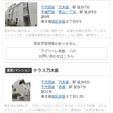
千代田線
「
乃木坂
」駅 徒歩7分
半蔵門線
「
青山一丁目
」駅 徒歩9分
築9年
東京都
港区
赤坂
８丁目9-5
徒歩7分に駅のある、ニーズの高い物件です。設備や外観が充実しているマ
ンションです。お友達を招待するのも恥ずかしくない物件。築9年でしっか
りとした作りが特徴の物件です。エレベ...
現在空室情報がありません。
「アプリーレ赤坂」への
お問い合わせはこちら
テラス乃木坂
賃貸 | マンション
千代田線
「
乃木坂
」駅 徒歩6分
千代田線
「
赤坂
」駅 徒歩7分
築21年
東京都
港区
赤坂
９丁目1-20
新生活を失敗せず、スタートさせたいならこちらの「テラス乃木坂」はいか
がでしょうか。こちらの物件はマンションです。敷地内にごみ置き場がある