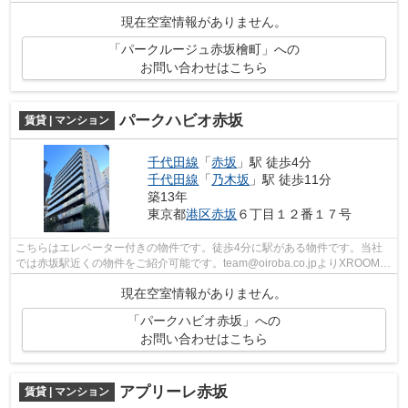
い徒歩7分の物件です。マンションタイ...
現在空室情報がありません。
「パークルージュ赤坂檜町」への
お問い合わせはこちら
パークハビオ赤坂
賃貸 | マンション
千代田線
「
赤坂
」駅 徒歩4分
千代田線
「
乃木坂
」駅 徒歩11分
築13年
東京都
港区
赤坂
６丁目１２番１７号
こちらはエレベーター付きの物件です。徒歩4分に駅がある物件です。当社
では赤坂駅近くの物件をご紹介可能です。team@oiroba.co.jpよりXROOMS
青山本店(オイロバまでお問い合わせくださ...
現在空室情報がありません。
「パークハビオ赤坂」への
お問い合わせはこちら
アプリーレ赤坂
賃貸 | マンション