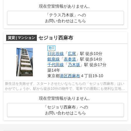
物件です。幅広い層に好評な、駅から...
現在空室情報がありません。
「テラス乃木坂」への
お問い合わせはこちら
セジョリ西麻布
賃貸 | マンション
敷0
日比谷線
「
広尾
」駅 徒歩10分
銀座線
「
表参道
」駅 徒歩14分
千代田線
「
乃木坂
」駅 徒歩17分
築14年
東京都
港区
西麻布
４丁目19-10
新生活を失敗せず、スタートさせたいならこちらの「セジョリ西麻布」はい
かがでしょうか。駅から徒歩10分の物件で、電車での通勤にも便利な立地で
す。エレベーター付きの物件です。新...
現在空室情報がありません。
「セジョリ西麻布」への
お問い合わせはこちら