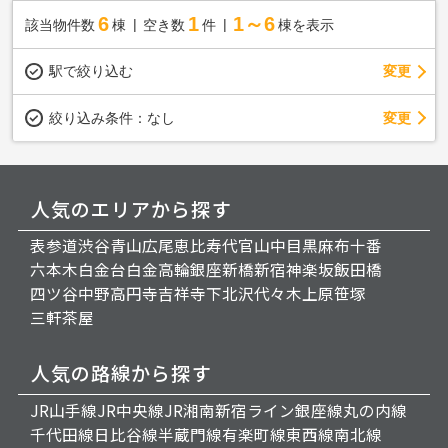
6
1
1～6
該当物件数
棟
空き数
件
棟を表示
駅で絞り込む
変更
変更
絞り込み条件：
なし
人気のエリアから探す
表参道
渋谷
青山
広尾
恵比寿
代官山
中目黒
麻布十番
六本木
白金台
白金高輪
銀座
新橋
新宿
神楽坂
飯田橋
四ツ谷
中野
高円寺
吉祥寺
下北沢
代々木上原
笹塚
三軒茶屋
人気の路線から探す
JR山手線
JR中央線
JR湘南新宿ライン
銀座線
丸の内線
千代田線
日比谷線
半蔵門線
有楽町線
東西線
南北線