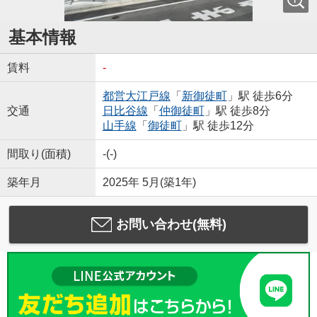
基本情報
賃料
-
都営大江戸線
「
新御徒町
」駅 徒歩6分
交通
日比谷線
「
仲御徒町
」駅 徒歩8分
山手線
「
御徒町
」駅 徒歩12分
間取り(面積)
-(-)
築年月
2025年 5月(築1年)
お問い合わせ(無料)