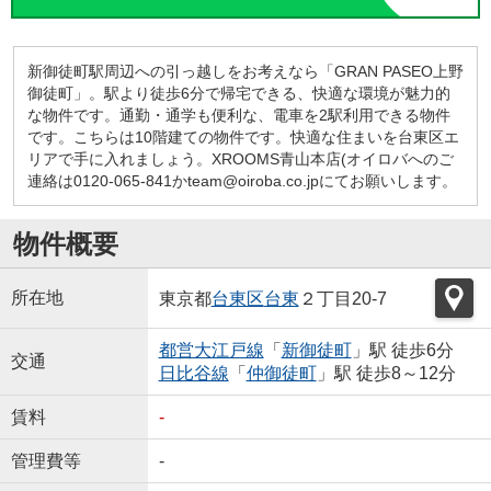
新御徒町駅周辺への引っ越しをお考えなら「GRAN PASEO上野
御徒町」。駅より徒歩6分で帰宅できる、快適な環境が魅力的
な物件です。通勤・通学も便利な、電車を2駅利用できる物件
です。こちらは10階建ての物件です。快適な住まいを台東区エ
リアで手に入れましょう。XROOMS青山本店(オイロバへのご
連絡は0120-065-841かteam@oiroba.co.jpにてお願いします。
物件概要
所在地
東京都
台東区
台東
２丁目20-7
都営大江戸線
「
新御徒町
」駅 徒歩6分
交通
日比谷線
「
仲御徒町
」駅 徒歩8～12分
賃料
-
管理費等
-