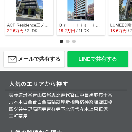
ACP Residence三ノ輪テラス
Ｂｒｉｌｌｉａ ｉｓｔ 浅草
LUMEED
22.6
万
円
/ 2LDK
19.2
万
円
/ 1LDK
18.6
万
円
/
メールで共有する
LINEで共有する
人気のエリアから探す
表参道
渋谷
青山
広尾
恵比寿
代官山
中目黒
麻布十番
六本木
白金台
白金高輪
銀座
新橋
新宿
神楽坂
飯田橋
四ツ谷
中野
高円寺
吉祥寺
下北沢
代々木上原
笹塚
三軒茶屋