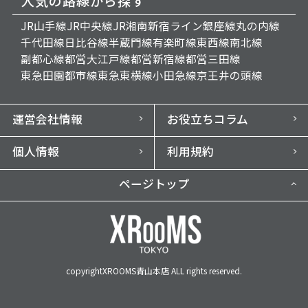
人気の路線から探す
JR山手線
JR中央線
JR湘南新宿ライン
銀座線
丸の内線
千代田線
日比谷線
半蔵門線
有楽町線
東西線
南北線
副都心線
都営大江戸線
都営新宿線
都営三田線
東急田園都市線
東急東横線
小田急線
京王井の頭線
運営会社情報
お役立ちコラム
個人情報
利用規約
ページトップ
copyrightXROOMS青山本店 ALL rights reserved.