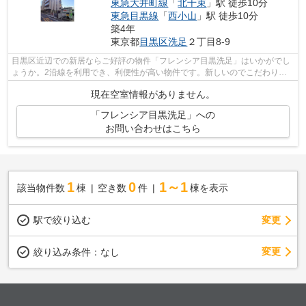
東急大井町線
「
北千束
」駅 徒歩10分
東急目黒線
「
西小山
」駅 徒歩10分
築4年
東京都
目黒区
洗足
２丁目8-9
目黒区近辺での新居ならご好評の物件「フレンシア目黒洗足」はいかがでし
ょうか。2沿線を利用でき、利便性が高い物件です。新しいのでこだわりの
多い方にもおすすめの築浅物件です。徒...
現在空室情報がありません。
「フレンシア目黒洗足」への
お問い合わせはこちら
1
0
1～1
該当物件数
棟
空き数
件
棟を表示
駅で絞り込む
変更
変更
絞り込み条件：
なし