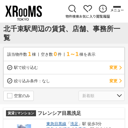
メニュー
物件検索
お気に入り
閲覧履歴
北千束駅周辺の賃貸、店舗、事務所一
覧
1
0
1～1
該当物件数
棟
空き数
件
棟を表示
駅で絞り込む
変更
変更
絞り込み条件：
なし
空室のみ
フレンシア目黒洗足
賃貸 | マンション
東急目黒線
「
洗足
」駅 徒歩3分