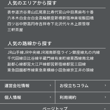
人気のエリアから探す
表参道
渋谷
青山
広尾
恵比寿
代官山
中目黒
麻布十番
六本木
白金台
白金高輪
銀座
新橋
新宿
神楽坂
飯田橋
四ツ谷
中野
高円寺
吉祥寺
下北沢
代々木上原
笹塚
三軒茶屋
人気の路線から探す
JR山手線
JR中央線
JR湘南新宿ライン
銀座線
丸の内線
千代田線
日比谷線
半蔵門線
有楽町線
東西線
南北線
副都心線
都営大江戸線
都営新宿線
都営三田線
東急田園都市線
東急東横線
小田急線
京王井の頭線
運営会社情報
お役立ちコラム
個人情報
利用規約
ページトップ