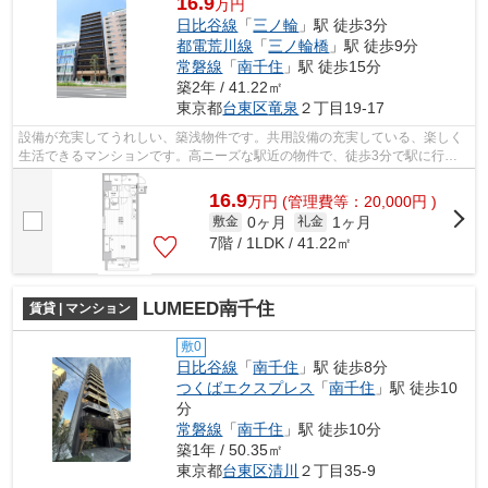
16.9
万円
日比谷線
「
三ノ輪
」駅 徒歩3分
都電荒川線
「
三ノ輪橋
」駅 徒歩9分
常磐線
「
南千住
」駅 徒歩15分
築2年 / 41.22㎡
東京都
台東区
竜泉
２丁目19-17
設備が充実してうれしい、築浅物件です。共用設備の充実している、楽しく
生活できるマンションです。高ニーズな駅近の物件で、徒歩3分で駅に行く
ことができます。こちらはエレベーター...
16.9
万
円
(管理費等：20,000円 )
0ヶ月
1ヶ月
敷金
礼金
7階 / 1LDK / 41.22㎡
LUMEED南千住
賃貸 | マンション
敷0
日比谷線
「
南千住
」駅 徒歩8分
つくばエクスプレス
「
南千住
」駅 徒歩10
分
常磐線
「
南千住
」駅 徒歩10分
築1年 / 50.35㎡
東京都
台東区
清川
２丁目35-9