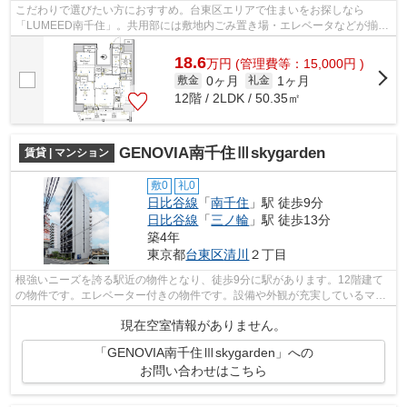
こだわりで選びたい方におすすめ。台東区エリアで住まいをお探しなら
「LUMEED南千住」。共用部には敷地内ごみ置き場・エレベータなどが揃っ
ております。暮らしに便利な、駅まで徒歩8分...
18.6
万
円
(管理費等：15,000円 )
0ヶ月
1ヶ月
敷金
礼金
12階 / 2LDK / 50.35㎡
GENOVIA南千住Ⅲskygarden
賃貸 | マンション
敷0
礼0
日比谷線
「
南千住
」駅 徒歩9分
日比谷線
「
三ノ輪
」駅 徒歩13分
築4年
東京都
台東区
清川
２丁目
根強いニーズを誇る駅近の物件となり、徒歩9分に駅があります。12階建て
の物件です。エレベーター付きの物件です。設備や外観が充実しているマン
ションです。お友達を招待するのも恥ず...
現在空室情報がありません。
「GENOVIA南千住Ⅲskygarden」への
お問い合わせはこちら