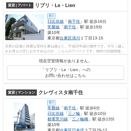
リブリ・Le・Lien
賃貸 | アパート
敷0
日比谷線
「
南千住
」駅 徒歩16分
常磐線
「
南千住
」駅 徒歩19分
築10年
東京都
台東区
清川
１丁目13-15
充実の設備と綺麗な室内を兼ね備えた、平成28年築の物件です。今引っ越し
をお考えの方におすすめなのが、こちらのアパートです。物件の詳細情報
は、TEL0120-065-841へとお問い合わせく...
現在空室情報がありません。
「リブリ・Le・Lien」への
お問い合わせはこちら
クレヴィスタ南千住
賃貸 | マンション
敷0
常磐線
「
南千住
」駅 徒歩6分
日比谷線
「
三ノ輪
」駅 徒歩10分
都電荒川線
「
三ノ輪橋
」駅 徒歩13分
築10年
東京都
台東区
日本堤
２丁目29-12