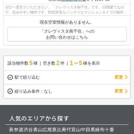
ぜひ一度見ていただきたい、「クレヴィスタ南千住」です。13階建てなの
で、住みやすい物件です。防犯対策もバッチリなマンションタイプの物件で
す。エレベーター付きの物件です。多種...
現在空室情報がありません。
「クレヴィスタ南千住」への
お問い合わせはこちら
5
2
1～5
該当物件数
棟
空き数
件
棟を表示
駅で絞り込む
変更
変更
絞り込み条件：
なし
人気のエリアから探す
表参道
渋谷
青山
広尾
恵比寿
代官山
中目黒
麻布十番