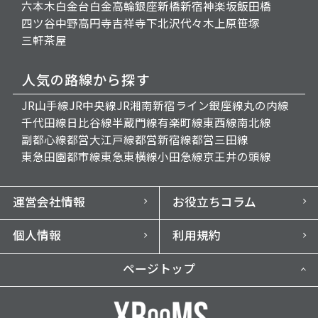
六本木
白金台
白金高輪
銀座
新橋
新宿
神楽坂
飯田橋
四ツ谷
中野
高円寺
吉祥寺
下北沢
代々木上原
笹塚
三軒茶屋
人気の路線から探す
JR山手線
JR中央線
JR湘南新宿ライン
銀座線
丸の内線
千代田線
日比谷線
半蔵門線
有楽町線
東西線
南北線
副都心線
都営大江戸線
都営新宿線
都営三田線
東急田園都市線
東急東横線
小田急線
京王井の頭線
運営会社情報
お役立ちコラム
個人情報
利用規約
ページトップ