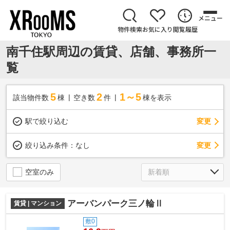
メニュー
物件検索
お気に入り
閲覧履歴
南千住駅周辺の賃貸、店舗、事務所一
覧
5
2
1～5
該当物件数
棟
空き数
件
棟を表示
駅で絞り込む
変更
変更
絞り込み条件：
なし
空室のみ
アーバンパーク三ノ輪Ⅱ
賃貸 | マンション
敷0