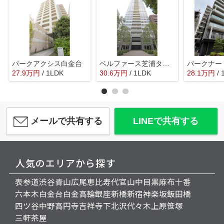
パークアクシス白金台
ベルファース芝浦タワー
27.9
万
円
/ 1LDK
30.6
万
円
/ 1LDK
28.1
万
円
/
メールで共有する
LINEで共有する
人気のエリアから探す
表参道
渋谷
青山
広尾
恵比寿
代官山
中目黒
麻布十番
六本木
白金台
白金高輪
銀座
新橋
新宿
神楽坂
飯田橋
四ツ谷
中野
高円寺
吉祥寺
下北沢
代々木上原
笹塚
三軒茶屋