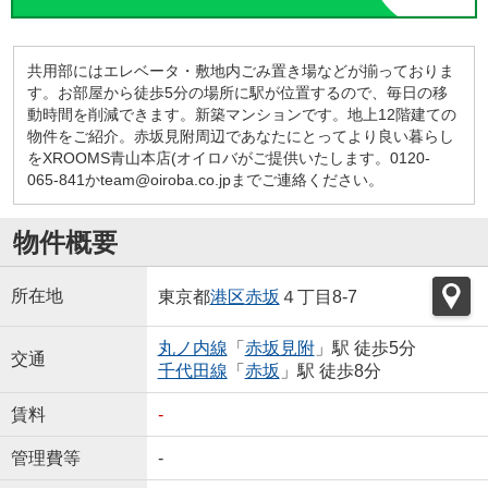
共用部にはエレベータ・敷地内ごみ置き場などが揃っておりま
す。お部屋から徒歩5分の場所に駅が位置するので、毎日の移
動時間を削減できます。新築マンションです。地上12階建ての
物件をご紹介。赤坂見附周辺であなたにとってより良い暮らし
をXROOMS青山本店(オイロバがご提供いたします。0120-
065-841かteam@oiroba.co.jpまでご連絡ください。
物件概要
所在地
東京都
港区
赤坂
４丁目8-7
丸ノ内線
「
赤坂見附
」駅 徒歩5分
交通
千代田線
「
赤坂
」駅 徒歩8分
賃料
-
管理費等
-