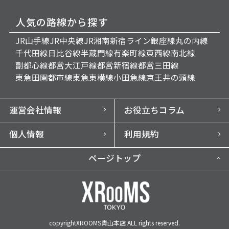
人気の路線から探す
JR山手線
JR中央線
JR湘南新宿ライン
銀座線
丸の内線
千代田線
日比谷線
半蔵門線
有楽町線
東西線
南北線
副都心線
都営大江戸線
都営新宿線
都営三田線
東急田園都市線
東急東横線
小田急線
京王井の頭線
運営会社情報
お役立ちコラム
個人情報
利用規約
ページトップ
copyrightXROOMS青山本店 ALL rights reserved.