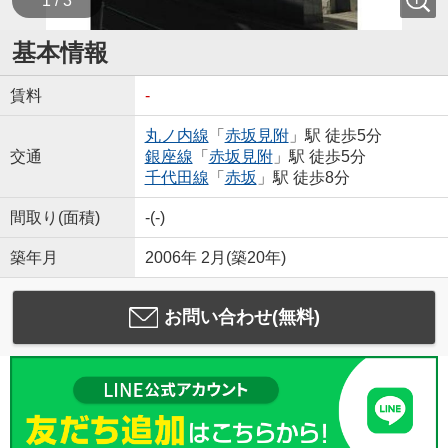
1 / 3
基本情報
賃料
-
丸ノ内線
「
赤坂見附
」駅 徒歩5分
交通
銀座線
「
赤坂見附
」駅 徒歩5分
千代田線
「
赤坂
」駅 徒歩8分
間取り(面積)
-(-)
築年月
2006年 2月(築20年)
お問い合わせ(無料)