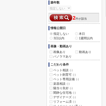
築年数
2
件が該当
情報公開日
指定しない
本日
3日以内
1週間以内
画像・動画あり
画像あり
動画あり
パノラマあり
こだわり条件
ペット相談
(-)
ペット飼育可
(-)
ペット専用設備
(-)
楽器相談
(-)
陽当り良好
(-)
閑静な住宅地
(-)
デザイナーズ
(-)
リフォーム済
(-)