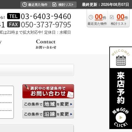
最終更新：2026年08月07日
00
00
件
件
最近見た物件
検討リスト
LINEは21時まで拡大対応中!
定休日：水曜日