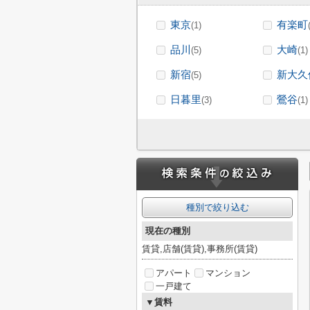
東京
有楽町
(1)
品川
大崎
(5)
(1)
新宿
新大久
(5)
日暮里
鶯谷
(3)
(1)
種別で絞り込む
現在の種別
賃貸,店舗(賃貸),事務所(賃貸)
アパート
マンション
一戸建て
▼賃料