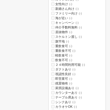
女性向け
(-)
新婚さん向け
(-)
ファミリー向け
(-)
海が近い
(-)
キャンペーン
(-)
仲介手数料無料
(-)
居抜物件
(-)
スケルトン渡し
(-)
旗竿地
(-)
重飲食可
(-)
重飲食不可
(-)
軽飲食可
(-)
飲食不可
(-)
２４時間利用可能
(-)
ダクトあり
(-)
視認性良好
(-)
即営業可
(-)
残置物有
(-)
厨房設備あり
(-)
カウンターあり
(-)
テーブル席あり
(-)
シンクあり
(-)
カラオケOK
(-)