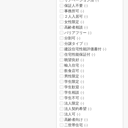
リノベーション済
(-)
保証人不要
(-)
事務所可
(-)
２人入居可
(-)
女性限定
(-)
高齢者相談
(-)
バリアフリー
(-)
分割可
(-)
分譲タイプ
(-)
建設住宅性能評価書付
(-)
住宅性能保証付
(-)
眺望良好
(-)
輸入住宅
(-)
飲食店可
(-)
男性限定
(-)
学生限定
(-)
学生歓迎
(-)
学生相談
(-)
学生不可
(-)
法人限定
(-)
法人契約希望
(-)
法人可
(-)
高齢者向け
(-)
二世帯住宅
(-)