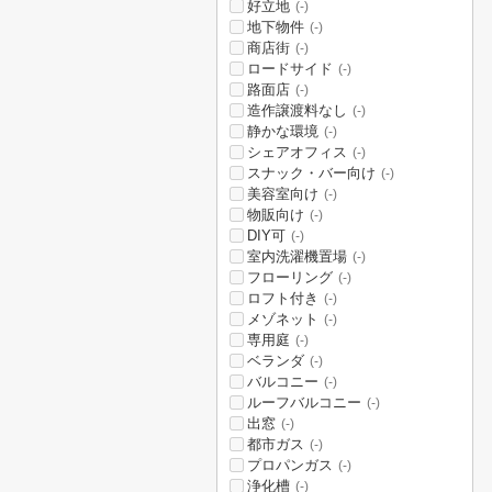
好立地
(-)
地下物件
(-)
商店街
(-)
ロードサイド
(-)
路面店
(-)
造作譲渡料なし
(-)
静かな環境
(-)
シェアオフィス
(-)
スナック・バー向け
(-)
美容室向け
(-)
物販向け
(-)
DIY可
(-)
室内洗濯機置場
(-)
フローリング
(-)
ロフト付き
(-)
メゾネット
(-)
専用庭
(-)
ベランダ
(-)
バルコニー
(-)
ルーフバルコニー
(-)
出窓
(-)
都市ガス
(-)
プロパンガス
(-)
浄化槽
(-)