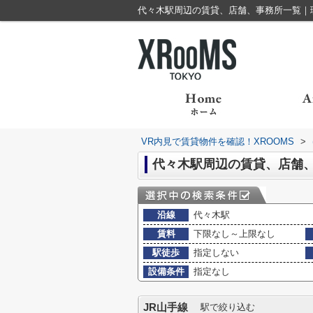
代々木駅周辺の賃貸、店舗、事務所一覧｜理
VR内見で賃貸物件を確認！XROOMS
>
代々木駅周辺の賃貸、店舗
沿線
代々木駅
賃料
下限なし～上限なし
駅徒歩
指定しない
設備条件
指定なし
JR山手線
駅で絞り込む