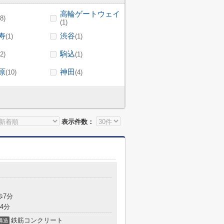
高輪ゲートウェイ
(8)
(1)
寿
渋谷
(1)
(1)
駒込
(2)
(1)
原
神田
(10)
(4)
表示件数：
歩7分
4分
鉄筋コンクリート
構造