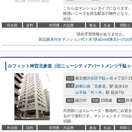
こちらはマンションタイプになります。
根強いニーズを誇る駅近の物件となり、
近辺...
所在階
賃料
管理費・共益費
敷金
礼金
間取り
現在空室情報がありません。
新品家具付きマンション代々木7(KaGood東京)への
ルフィット神宮北参道（旧ニューシティアパートメンツ千駄ヶ
東京都
渋谷区
千駄ヶ谷
４丁目7-1
住所
交通
副都心線
「
北参道
」駅 徒歩1分
山手線
「
代々木
」駅 徒歩7分
築21年
15階建
鉄
築年
階数
構造
共用部にはエレベータ・敷地内ごみ置き
るので便利です。マンションタイプのお
15階...
所在階
賃料
管理費・共益費
敷金
礼金
間取り