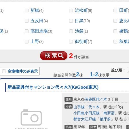
新橋
浜松町
田町
(1)
(4)
(8)
五反田
目黒
恵比
(4)
(10)
保
高田馬場
池袋
巣鴨
(1)
(3)
(1)
上野
御徒町
秋葉
(2)
(7)
2
件が該当
並び順：
空室物件のみ表示
2
1-2
該当公開件数
棟
棟表示
新品家具付きマンション代々木7(KaGood東京)
東京都
渋谷区
代々木
３丁目
住所
交通
山手線
「
代々木
」駅 徒歩10分
小田急小田原線
「
南新宿
」駅 徒
都営大江戸線
「
都庁前
」駅 徒歩1
築18年
5階建 地下1階
築年
階数