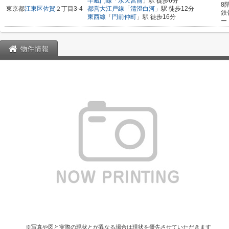
半蔵門線
「
水天宮前
」駅 徒歩6分
8
東京都
江東区
佐賀
２丁目3-4
都営大江戸線
「
清澄白河
」駅 徒歩12分
鉄
東西線
「
門前仲町
」駅 徒歩16分
ー
物件情報
※写真や図と実際の現状とが異なる場合は現状を優先させていただきます