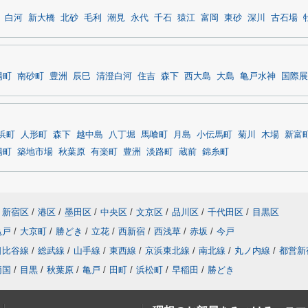
白河
新大橋
北砂
毛利
潮見
永代
千石
猿江
富岡
東砂
深川
古石場
陽町
南砂町
豊洲
辰巳
清澄白河
住吉
森下
西大島
大島
亀戸水神
国際展
浜町
人形町
森下
越中島
八丁堀
馬喰町
月島
小伝馬町
菊川
木場
新富
陽町
築地市場
秋葉原
有楽町
豊洲
淡路町
蔵前
錦糸町
新宿区
/
港区
/
墨田区
/
中央区
/
文京区
/
品川区
/
千代田区
/
目黒区
亀戸
/
大京町
/
勝どき
/
立花
/
西新宿
/
西浅草
/
赤坂
/
今戸
日比谷線
/
総武線
/
山手線
/
東西線
/
京浜東北線
/
南北線
/
丸ノ内線
/
都営新
両国
/
目黒
/
秋葉原
/
亀戸
/
田町
/
浜松町
/
早稲田
/
勝どき