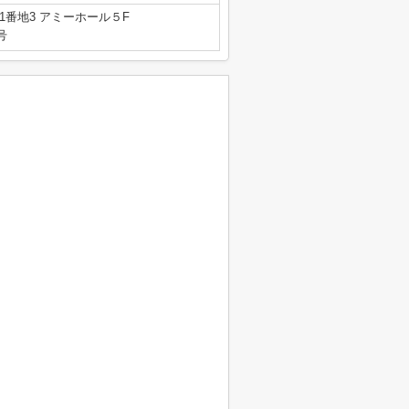
番地3 アミーホール５F
号