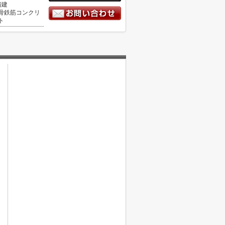
階建
骨鉄筋コンクリ
ト