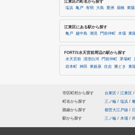
江東区の町名から探す
塩浜
亀戸
有明
大島
豊洲
扇橋
東陽
江東区にある駅から探す
亀戸
越中島
潮見
門前仲町
木場
東
FORTIS水天宮前周辺の駅から探す
水天宮前
清澄白河
門前仲町
茅場町
岩本町
神田
東銀座
住吉
勝どき
東
市区町村から探す
台東区
/
江東区
/
町名から探す
三ノ輪
/
塩浜
/
路線から探す
都営大江戸線
/
駅から探す
三ノ輪
/
木場
/