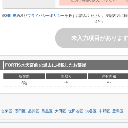
※
利用規約
及び
プライバシーポリシー
を必ずお読みください。左記内容に同
さい。
未入力項目がありま
FORTIS水天宮前
の過去に掲載したお部屋
所在階
間取り
専有面積
6階
***
***
台東区
墨田区
品川区
目黒区
大田区
世田谷区
渋谷区
中野区
豊島区