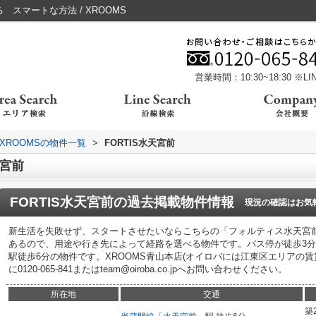
 スマートな方法 / XROOMS
営業時間：10:30~18:30 ※
XROOMSの物件一覧
>
FORTIS水天宮前
天宮前
FORTIS水天宮前
の過去掲載物件情報
現況の確認はお気
新生活を失敗せず、スタートさせたいならこちらの「フォルティス水天宮
あるので、用途や行き先によって経路を選べる物件です。バス停が徒歩3
駅徒歩6分の物件です。XROOMS青山本店(オイロバには江東区エリアの
に0120-065-841またはteam@oiroba.co.jpへお問い合わせください。
所在地
交通
築