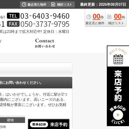
最終更新：2026年08月07日
00
00
件
件
最近見た物件
検討リスト
LINEは21時まで拡大対応中!
定休日：水曜日
軽にお問い合わせください。
前」はいかがでしょうか。付近に駅が2つ
分圏内にございます。高いニーズのある、
賃貸情報が豊富にございます。ぜひお気軽
建物
20年