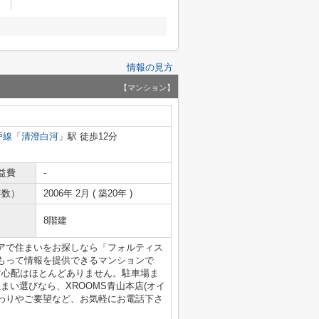
情報の見方
【マンション】
戸線
「
清澄白河
」駅 徒歩12分
益費
-
年数）
2006年 2月 ( 築20年 )
8階建
アで住まいをお探しなら「フォルティス
もって情報を提供できるマンションで
す心配はほとんどありません。駐車場ま
まい選びなら、XROOMS青山本店(オイ
りこだわりやご要望など、お気軽にお電話下さ