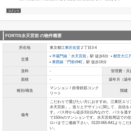
コメント
FORTIS水天宮前
の物件概要
所在地
東京都
江東区
佐賀
２丁目3-4
半蔵門線
「
水天宮前
」駅 徒歩6分
都営大江
交通
東西線
「
門前仲町
」駅 徒歩16分
賃料
-
管理費・共
面積
-
築年月（築
マンション / 鉄骨鉄筋コンク
種別/構造
階建
リート
こだわりで選びたい方におすすめ。江東区エリ
水天宮前」。造りとデザインに関して、自信を
す。バス停から徒歩3分以内なので、バスを逃
備考
で150mのマンションです。水天宮前周辺での住
ロバまでご連絡下さい。0120-065-841よ
い。