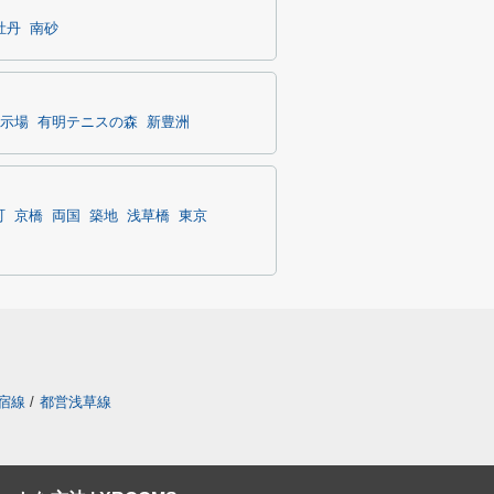
牡丹
南砂
示場
有明テニスの森
新豊洲
町
京橋
両国
築地
浅草橋
東京
宿線
/
都営浅草線