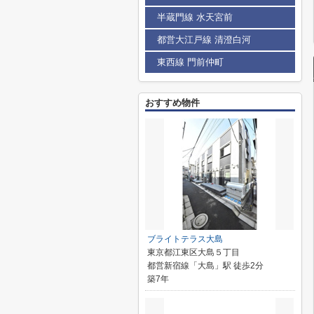
半蔵門線 水天宮前
都営大江戸線 清澄白河
東西線 門前仲町
おすすめ物件
ブライトテラス大島
東京都江東区大島５丁目
都営新宿線「大島」駅 徒歩2分
築7年