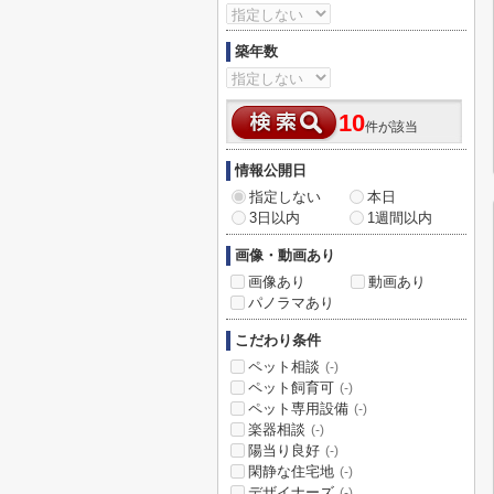
築年数
10
件が該当
情報公開日
指定しない
本日
3日以内
1週間以内
画像・動画あり
画像あり
動画あり
パノラマあり
こだわり条件
ペット相談
(-)
ペット飼育可
(-)
ペット専用設備
(-)
楽器相談
(-)
陽当り良好
(-)
閑静な住宅地
(-)
デザイナーズ
(-)