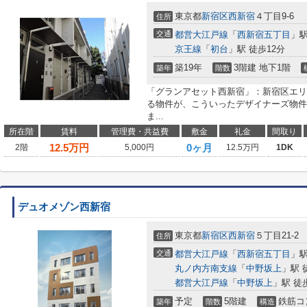
東京都
新宿区
西新宿
４丁目9-6
住所
交通
都営大江戸線
「
西新宿五丁目
」駅
京王線
「
初台
」駅 徒歩12分
築19年
3階建 地下1階
築年
階数
「グランアセット西新宿」：新宿区エリ
る物件が、こういったデザイナーズ物件
ま...
所在階
賃料
管理費・共益費
敷金
礼金
間取り
12.5
万円
0ヶ月
2階
5,000円
12.5万円
1DK
デュオメゾン西新宿
東京都
新宿区
西新宿
５丁目21-2
住所
交通
都営大江戸線
「
西新宿五丁目
」駅
丸ノ内方南支線
「
中野坂上
」駅 
都営大江戸線
「
中野坂上
」駅 徒
予定
5階建
鉄筋コ
築年
階数
構造