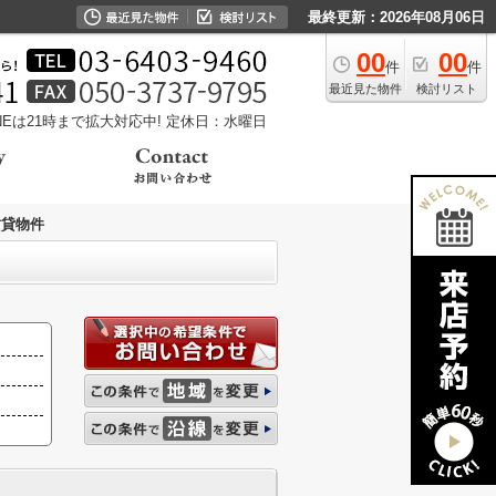
最終更新：2026年08月06日
00
00
件
件
最近見た物件
検討リスト
LINEは21時まで拡大対応中!
定休日：水曜日
賃貸物件