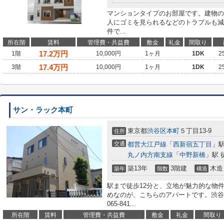
マンションタイプのお部屋です。建物の
人にゴミを見られるなどのトラブルも減
件で...
所在階
賃料
管理費・共益費
敷金
礼金
間取り
17.2
万円
1階
10,000円
1ヶ月
1DK
2
17.4
万円
3階
10,000円
1ヶ月
1DK
2
サン・ラック本町
東京都
渋谷区
本町
５丁目13-9
住所
交通
都営大江戸線
「
西新宿五丁目
」駅
丸ノ内方南支線
「
中野新橋
」駅 
築13年
3階建
木造
築年
階数
構造
駅まで徒歩12分と、立地が魅力的な物
めなのが、こちらのアパートです。渋谷区
065-841...
所在階
賃料
管理費・共益費
敷金
礼金
間取り