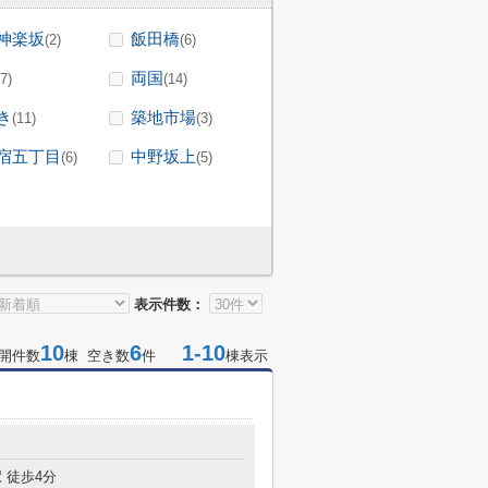
神楽坂
飯田橋
(2)
(6)
両国
(7)
(14)
き
築地市場
(11)
(3)
宿五丁目
中野坂上
(6)
(5)
表示件数：
10
6
1-10
開件数
棟 空き数
件
棟表示
 徒歩4分