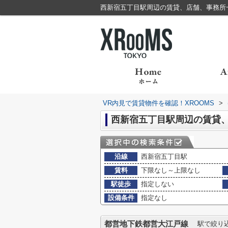
VR内見で賃貸物件を確認！XROOMS
>
西新宿五丁目駅周辺の賃貸
沿線
西新宿五丁目駅
賃料
下限なし～上限なし
駅徒歩
指定しない
設備条件
指定なし
都営地下鉄都営大江戸線
駅で絞り