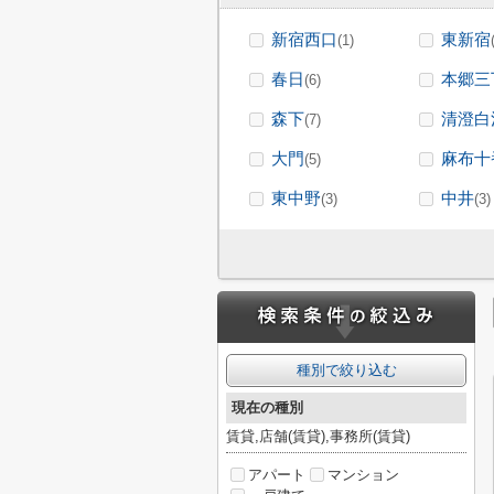
新宿西口
東新宿
(1)
春日
本郷三
(6)
森下
清澄白
(7)
大門
麻布十
(5)
東中野
中井
(3)
(3)
種別で絞り込む
現在の種別
賃貸,店舗(賃貸),事務所(賃貸)
アパート
マンション