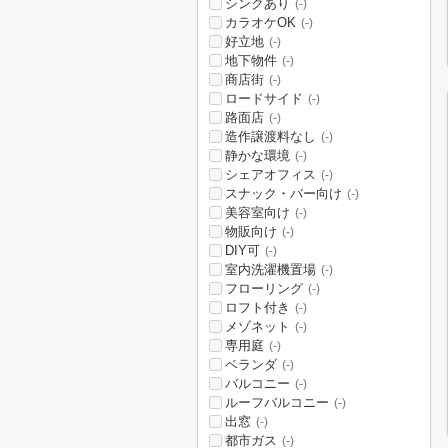
シンクあり
(-)
カラオケOK
(-)
好立地
(-)
地下物件
(-)
商店街
(-)
ロードサイド
(-)
路面店
(-)
造作譲渡料なし
(-)
静かな環境
(-)
シェアオフィス
(-)
スナック・バー向け
(-)
美容室向け
(-)
物販向け
(-)
DIY可
(-)
室内洗濯機置場
(-)
フローリング
(-)
ロフト付き
(-)
メゾネット
(-)
専用庭
(-)
ベランダ
(-)
バルコニー
(-)
ルーフバルコニー
(-)
出窓
(-)
都市ガス
(-)