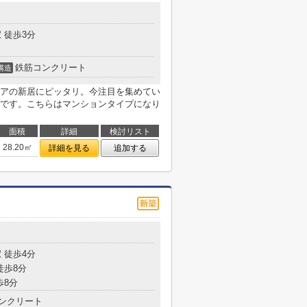
 徒歩3分
鉄筋コンクリート
構造
アの新居にピッタリ。今注目を集めてい
です。こちらはマンションタイプになり
面積
詳細
検討リスト
28.20㎡
詳細を見る
追加する
 徒歩4分
徒歩8分
歩8分
ンクリート