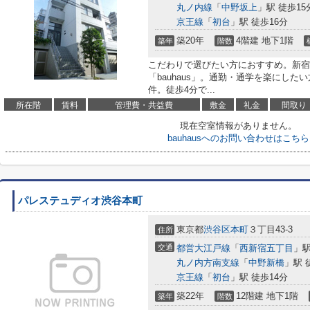
丸ノ内線
「
中野坂上
」駅 徒歩15
京王線
「
初台
」駅 徒歩16分
築20年
4階建 地下1階
築年
階数
こだわりで選びたい方におすすめ。新宿
「bauhaus」。通勤・通学を楽にし
件。徒歩4分で...
所在階
賃料
管理費・共益費
敷金
礼金
間取り
現在空室情報がありません。
bauhausへのお問い合わせはこちら
パレステュディオ渋谷本町
東京都
渋谷区
本町
３丁目43-3
住所
交通
都営大江戸線
「
西新宿五丁目
」駅
丸ノ内方南支線
「
中野新橋
」駅 
京王線
「
初台
」駅 徒歩14分
築22年
12階建 地下1階
築年
階数