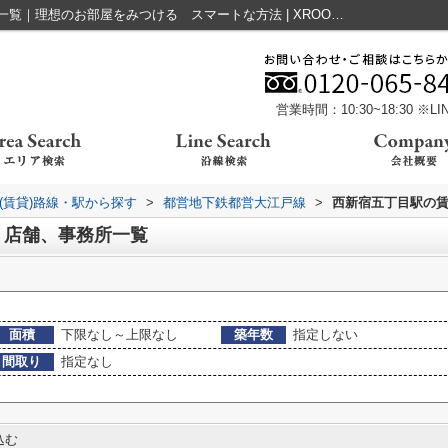
西新宿五丁目駅周辺の賃貸、店舗、事務所一覧｜理想のお部屋をみつける スマートな方法 | XROOMS
営業時間：10:30~18:30 ※
(賃貸)路線・駅から探す
>
都営地下鉄都営大江戸線
>
西新宿五丁目駅の
、店舗、事務所一覧
面積
下限なし～上限なし
築年数
指定しない
間取り
指定なし
込む