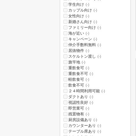
学生向け
(-)
カップル向け
(-)
女性向け
(-)
新婚さん向け
(-)
ファミリー向け
(-)
海が近い
(-)
キャンペーン
(-)
仲介手数料無料
(-)
居抜物件
(-)
スケルトン渡し
(-)
旗竿地
(-)
重飲食可
(-)
重飲食不可
(-)
軽飲食可
(-)
飲食不可
(-)
２４時間利用可能
(-)
ダクトあり
(-)
視認性良好
(-)
即営業可
(-)
残置物有
(-)
厨房設備あり
(-)
カウンターあり
(-)
テーブル席あり
(-)