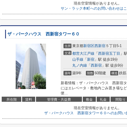
現在空室情報がありません。
サン・ラック本町へのお問い合わせはこ
ザ・パークハウス 西新宿タワー６０
東京都
新宿区
西新宿
５丁目5-1
住所
交通
都営大江戸線
「
西新宿五丁目
」駅
山手線
「
新宿
」駅 徒歩19分
丸ノ内線
「
西新宿
」駅 徒歩9分
築9年
60階建
鉄筋
築年
階数
構造
新着情報：ザ・パークハウス 西新宿タ
にはエレベータ・敷地内ごみ置き場など
便...
所在階
賃料
管理費・共益費
敷金
礼金
間取り
現在空室情報がありません。
ザ・パークハウス 西新宿タワー６０へのお問い