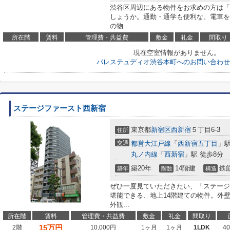
渋谷区周辺にある物件をお求めの方は「
しょうか。通勤・通学も便利な、電車を
の物...
所在階
賃料
管理費・共益費
敷金
礼金
間取り
現在空室情報がありません。
パレステュディオ渋谷本町へのお問い合わせ
ステージファースト西新宿
東京都
新宿区
西新宿
５丁目6-3
住所
交通
都営大江戸線
「
西新宿五丁目
」駅
丸ノ内線
「
西新宿
」駅 徒歩8分
築20年
14階建
鉄
築年
階数
構造
ぜひ一度見ていただきたい、「ステージ
堪能できる、地上14階建ての物件。外
外観...
所在階
賃料
管理費・共益費
敷金
礼金
間取り
15
万円
2階
10,000円
1ヶ月
1ヶ月
1LDK
4