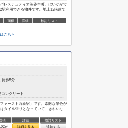
パレステュディオ渋谷本町」はいかがで
2駅利用できる物件です。地上12階建て
面積
詳細
検討リスト
はこちら
 徒歩5分
筋コンクリート
ファースト西新宿」です。素敵な景色が
壁はタイル張りとなっていて、きれいな
面積
詳細
検討リスト
0.02㎡
詳細を見る
追加する