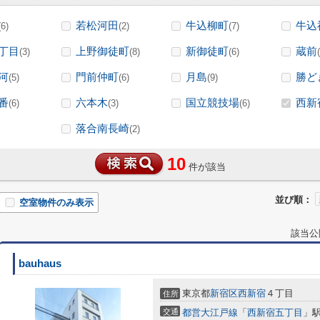
若松河田
牛込柳町
牛込
(6)
(2)
(7)
丁目
上野御徒町
新御徒町
蔵前
(3)
(8)
(6)
河
門前仲町
月島
勝ど
(5)
(6)
(9)
番
六本木
国立競技場
西新
(6)
(3)
(6)
落合南長崎
(2)
10
件が該当
並び順：
空室物件のみ表示
該当公
bauhaus
東京都
新宿区
西新宿
４丁目
住所
交通
都営大江戸線
「
西新宿五丁目
」駅