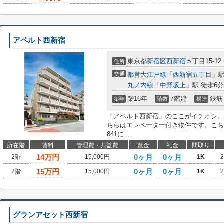
アペルト西新宿
東京都
新宿区
西新宿
５丁目15-12
住所
交通
都営大江戸線
「
西新宿五丁目
」駅
丸ノ内線
「
中野坂上
」駅 徒歩6分
築16年
7階建
鉄筋
築年
階数
構造
「アペルト西新宿」のここがイチオシ。
ちらはエレベーター付き物件です。こちらの
841に...
所在階
賃料
管理費・共益費
敷金
礼金
間取り
14
万円
0ヶ月
0ヶ月
2階
15,000円
1K
15
万円
0ヶ月
0ヶ月
2階
15,000円
1K
グランアセット西新宿