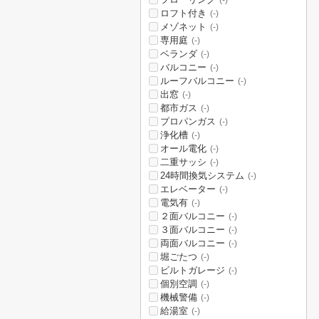
(-)
ロフト付き
(-)
メゾネット
(-)
専用庭
(-)
ベランダ
(-)
バルコニー
(-)
ルーフバルコニー
(-)
出窓
(-)
都市ガス
(-)
プロパンガス
(-)
浄化槽
(-)
オール電化
(-)
二重サッシ
(-)
24時間換気システム
(-)
エレベーター
(-)
電気有
(-)
２面バルコニー
(-)
３面バルコニー
(-)
両面バルコニー
(-)
堀ごたつ
(-)
ビルトガレージ
(-)
個別空調
(-)
機械警備
(-)
給湯室
(-)