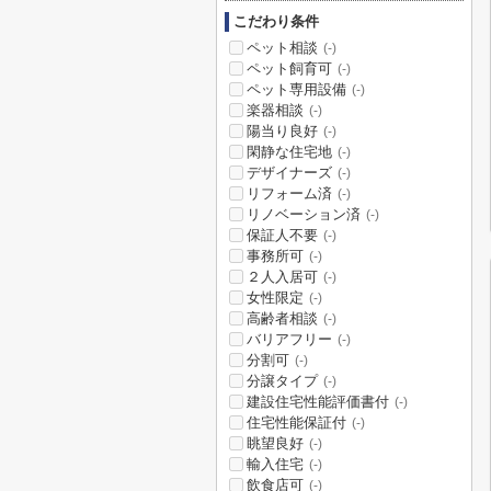
こだわり条件
ペット相談
(-)
ペット飼育可
(-)
ペット専用設備
(-)
楽器相談
(-)
陽当り良好
(-)
閑静な住宅地
(-)
デザイナーズ
(-)
リフォーム済
(-)
リノベーション済
(-)
保証人不要
(-)
事務所可
(-)
２人入居可
(-)
女性限定
(-)
高齢者相談
(-)
バリアフリー
(-)
分割可
(-)
分譲タイプ
(-)
建設住宅性能評価書付
(-)
住宅性能保証付
(-)
眺望良好
(-)
輸入住宅
(-)
飲食店可
(-)