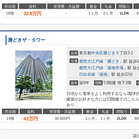
所在階
賃料
管理費・共益費
敷金
礼金
間取り
32.9
万円
16階
-
1ヶ月
2ヶ月
1LDK
4
勝どきザ・タワー
東京都
中央区
勝どき
５丁目3-1
住所
交通
都営大江戸線
「
勝どき
」駅 徒歩
都営大江戸線
「
築地市場
」駅 徒
日比谷線
「
築地
」駅 徒歩22分
築9年
53階建 地下2階
築年
階数
日頃から電車をよく利用するなら2駅利
建築がお好きな方には53階建てのこち
あり...
所在階
賃料
管理費・共益費
敷金
礼金
間取り
43
万円
14階
30,000円
1ヶ月
1ヶ月
2LDK
8
該