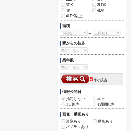
3DK
3LDK
4K
4DK
4LDK以上
面積
～
駅からの徒歩
築年数
5
件が該当
情報公開日
指定しない
本日
3日以内
1週間以内
画像・動画あり
画像あり
動画あり
パノラマあり