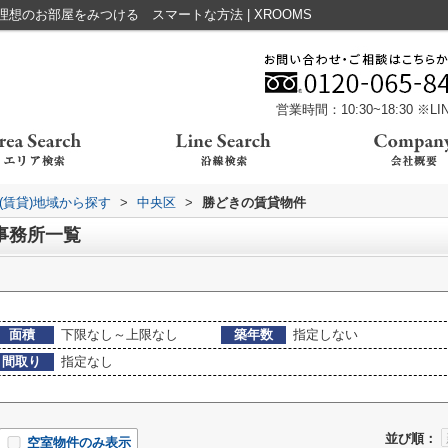
想のお部屋をみつける スマートな方法 | XROOMS
営業時間：10:30~18:30 ※
(賃貸)地域から探す
>
中央区
>
勝どきの賃貸物件
事務所一覧
面積
下限なし～上限なし
築年数
指定しない
間取り
指定なし
並び順：
空室物件のみ表示