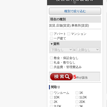
種別で絞り込む
現在の種別
賃貸,店舗(賃貸),事務所(賃貸)
アパート
マンション
一戸建て
▼賃料
～
敷金・保証金なし
礼金・敷引なし
共益費・管理費込み
5
件が該当
間取り
ワンルーム
1K
1DK
1LDK
2K
2DK
2LDK
3K