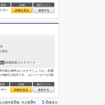
面積
詳細
検討リスト
5.25㎡
詳細を見る
追加する
6分
歩16分
鉄骨鉄筋コンクリート
構造
用可能な物件はいかがでしょうか。高層
らの物件が好評です。エレベーターが2基
面積
詳細
検討リスト
6.44㎡
詳細を見る
追加する
5
9
1-5
当公開件数
棟 空き数
件
棟表示