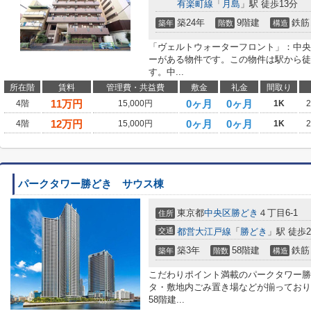
有楽町線
「
月島
」駅 徒歩13分
築24年
9階建
鉄筋
築年
階数
構造
「ヴェルトウォーターフロント」：中央
ーがある物件です。この物件は駅から徒
す。中...
所在階
賃料
管理費・共益費
敷金
礼金
間取り
11
万円
0ヶ月
0ヶ月
4階
15,000円
1K
12
万円
0ヶ月
0ヶ月
4階
15,000円
1K
パークタワー勝どき サウス棟
東京都
中央区
勝どき
４丁目6-1
住所
交通
都営大江戸線
「
勝どき
」駅 徒歩
築3年
58階建
鉄筋
築年
階数
構造
こだわりポイント満載のパークタワー勝
タ・敷地内ごみ置き場などが揃っており
58階建...