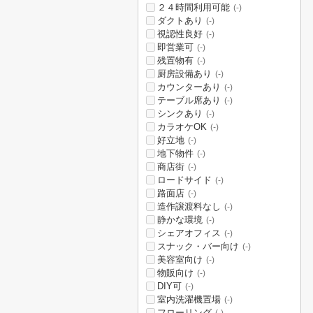
２４時間利用可能
(-)
ダクトあり
(-)
視認性良好
(-)
即営業可
(-)
残置物有
(-)
厨房設備あり
(-)
カウンターあり
(-)
テーブル席あり
(-)
シンクあり
(-)
カラオケOK
(-)
好立地
(-)
地下物件
(-)
商店街
(-)
ロードサイド
(-)
路面店
(-)
造作譲渡料なし
(-)
静かな環境
(-)
シェアオフィス
(-)
スナック・バー向け
(-)
美容室向け
(-)
物販向け
(-)
DIY可
(-)
室内洗濯機置場
(-)
フローリング