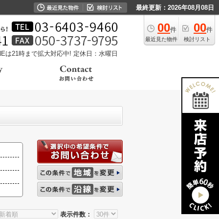
最終更新：2026年08月08日
00
00
件
件
最近見た物件
検討リスト
LINEは21時まで拡大対応中!
定休日：水曜日
表示件数：