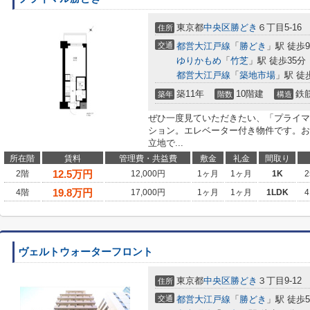
東京都
中央区
勝どき
６丁目5-16
住所
交通
都営大江戸線
「
勝どき
」駅 徒歩
ゆりかもめ
「
竹芝
」駅 徒歩35分
都営大江戸線
「
築地市場
」駅 徒
築11年
10階建
鉄
築年
階数
構造
ぜひ一度見ていただきたい、「プライマ
ション。エレベーター付き物件です。お
立地で...
所在階
賃料
管理費・共益費
敷金
礼金
間取り
12.5
万円
2階
12,000円
1ヶ月
1ヶ月
1K
2
19.8
万円
4階
17,000円
1ヶ月
1ヶ月
1LDK
4
ヴェルトウォーターフロント
東京都
中央区
勝どき
３丁目9-12
住所
交通
都営大江戸線
「
勝どき
」駅 徒歩