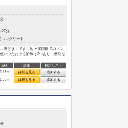
9分
歩27分
筋コンクリート
ル勝どき」です。地上10階建てのマン
使いいただける沿線は2つあり、便利な
面積
詳細
検討リスト
5.68㎡
詳細を見る
追加する
1.56㎡
詳細を見る
追加する
5分