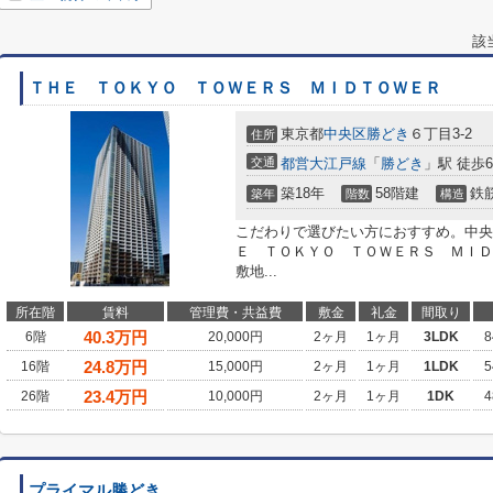
該
ＴＨＥ ＴＯＫＹＯ ＴＯＷＥＲＳ ＭＩＤＴＯＷＥＲ
東京都
中央区
勝どき
６丁目3-2
住所
交通
都営大江戸線
「
勝どき
」駅 徒歩
築18年
58階建
鉄
築年
階数
構造
こだわりで選びたい方におすすめ。中央
Ｅ ＴＯＫＹＯ ＴＯＷＥＲＳ ＭＩＤ
敷地...
所在階
賃料
管理費・共益費
敷金
礼金
間取り
40.3
万円
6階
20,000円
2ヶ月
1ヶ月
3LDK
8
24.8
万円
16階
15,000円
2ヶ月
1ヶ月
1LDK
5
23.4
万円
26階
10,000円
2ヶ月
1ヶ月
1DK
4
プライマル勝どき