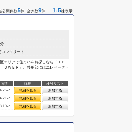
5
9
1-5
当公開件数
棟 空き数
件
棟表示
6分
筋コンクリート
区エリアで住まいをお探しなら「ＴＨ
ＴＯＷＥＲ」。共用部にはエレベータ・
面積
詳細
検討リスト
4.26㎡
詳細を見る
追加する
4.21㎡
詳細を見る
追加する
8.10㎡
詳細を見る
追加する