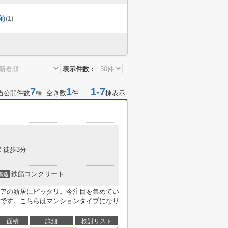
前
(1)
表示件数：
7
1
1-7
当公開件数
棟 空き数
件
棟表示
 徒歩3分
鉄筋コンクリート
構造
アの新居にピッタリ。今注目を集めてい
です。こちらはマンションタイプになり
面積
詳細
検討リスト