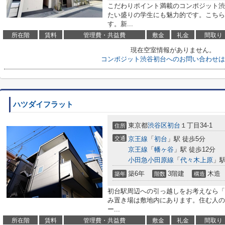
こだわりポイント満載のコンポジット渋
たい盛りの学生にも魅力的です。こちら
す。新...
所在階
賃料
管理費・共益費
敷金
礼金
間取り
現在空室情報がありません。
コンポジット渋谷初台へのお問い合わせは
ハツダイフラット
東京都
渋谷区
初台
１丁目34-1
住所
交通
京王線
「
初台
」駅 徒歩5分
京王線
「
幡ヶ谷
」駅 徒歩12分
小田急小田原線
「
代々木上原
」駅
築6年
3階建
木造
築年
階数
構造
初台駅周辺への引っ越しをお考えなら「
み置き場は敷地内にあります。住む人の
ー...
所在階
賃料
管理費・共益費
敷金
礼金
間取り