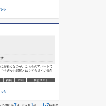
ちら
鉄骨
活にお勧めなのが、こちらのアパートで
とって快適なお部屋とは？初台近くの物件
面積
詳細
検討リスト
ちら
7
1
1-7
当公開件数
棟 空き数
件
棟表示