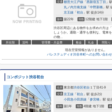
交通
都営大江戸線
「
西新宿五丁目
」駅
丸ノ内方南支線
「
中野新橋
」駅 
京王線
「
初台
」駅 徒歩14分
築22年
12階建 地下1階
築年
階数
渋谷区周辺にある物件をお求めの方は「
しょうか。通勤・通学も便利な、電車を
の物...
所在階
賃料
管理費・共益費
敷金
礼金
間取り
現在空室情報がありません。
パレステュディオ渋谷本町へのお問い合わせ
コンポジット渋谷初台
東京都
渋谷区
初台
１丁目41-9
住所
交通
京王線
「
初台
」駅 徒歩2分
小田急小田原線
「
参宮橋
」駅 徒
築1年
4階建 地下1階
築年
階数
構