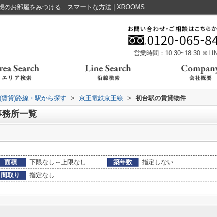
のお部屋をみつける スマートな方法 | XROOMS
営業時間：10:30~18:30 ※
(賃貸)路線・駅から探す
>
京王電鉄京王線
>
初台駅の賃貸物件
事務所一覧
面積
下限なし～上限なし
築年数
指定しない
間取り
指定なし