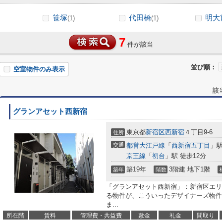
笹塚
代田橋
明大
(1)
(1)
7
件が該当
並び順：
空室物件のみ表示
該
グランアセット西新宿
東京都
新宿区
西新宿
４丁目9-6
住所
交通
都営大江戸線
「
西新宿五丁目
」駅
京王線
「
初台
」駅 徒歩12分
築19年
3階建 地下1階
築年
階数
「グランアセット西新宿」：新宿区エリ
る物件が、こういったデザイナーズ物件
ま...
所在階
賃料
管理費・共益費
敷金
礼金
間取り