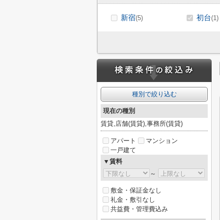
新宿
初台
(5)
(1)
種別で絞り込む
現在の種別
賃貸,店舗(賃貸),事務所(賃貸)
アパート
マンション
一戸建て
▼賃料
～
敷金・保証金なし
礼金・敷引なし
共益費・管理費込み