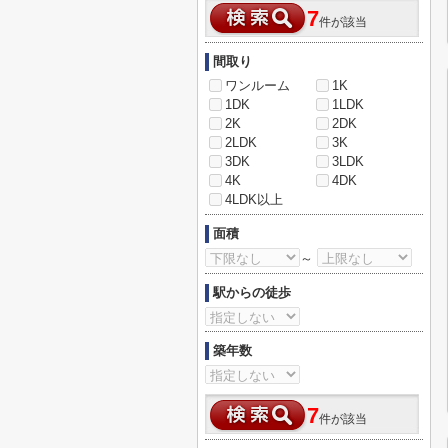
7
件が該当
間取り
ワンルーム
1K
1DK
1LDK
2K
2DK
2LDK
3K
3DK
3LDK
4K
4DK
4LDK以上
面積
～
駅からの徒歩
築年数
7
件が該当