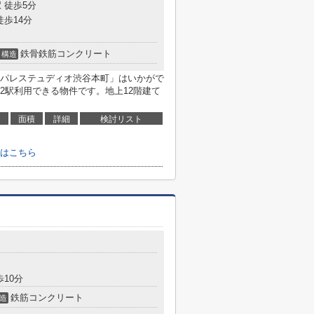
 徒歩5分
徒歩14分
鉄骨鉄筋コンクリート
構造
パレステュディオ渋谷本町」はいかがで
2駅利用できる物件です。地上12階建て
面積
詳細
検討リスト
はこちら
歩10分
鉄筋コンクリート
造