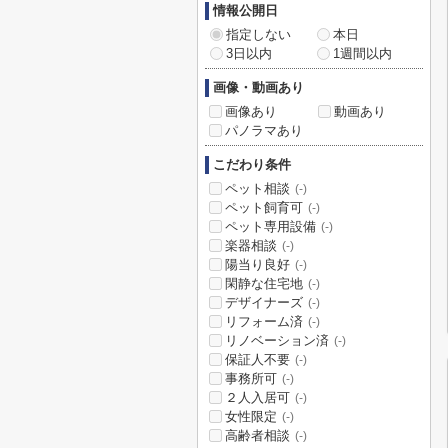
情報公開日
指定しない
本日
3日以内
1週間以内
画像・動画あり
画像あり
動画あり
パノラマあり
こだわり条件
ペット相談
(-)
ペット飼育可
(-)
ペット専用設備
(-)
楽器相談
(-)
陽当り良好
(-)
閑静な住宅地
(-)
デザイナーズ
(-)
リフォーム済
(-)
リノベーション済
(-)
保証人不要
(-)
事務所可
(-)
２人入居可
(-)
女性限定
(-)
高齢者相談
(-)