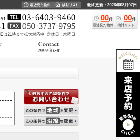
最終更新：2026年08月07日
00
00
件
件
最近見た物件
検討リスト
LINEは21時まで拡大対応中!
定休日：水曜日