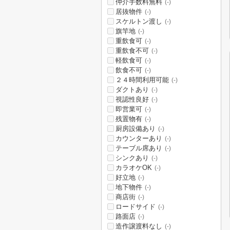
仲介手数料無料
(-)
居抜物件
(-)
スケルトン渡し
(-)
旗竿地
(-)
重飲食可
(-)
重飲食不可
(-)
軽飲食可
(-)
飲食不可
(-)
２４時間利用可能
(-)
ダクトあり
(-)
視認性良好
(-)
即営業可
(-)
残置物有
(-)
厨房設備あり
(-)
カウンターあり
(-)
テーブル席あり
(-)
シンクあり
(-)
カラオケOK
(-)
好立地
(-)
地下物件
(-)
商店街
(-)
ロードサイド
(-)
路面店
(-)
造作譲渡料なし
(-)