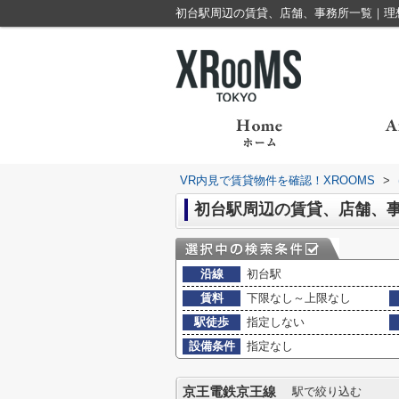
初台駅周辺の賃貸、店舗、事務所一覧｜理想
VR内見で賃貸物件を確認！XROOMS
>
初台駅周辺の賃貸、店舗、
沿線
初台駅
賃料
下限なし～上限なし
駅徒歩
指定しない
設備条件
指定なし
京王電鉄京王線
駅で絞り込む