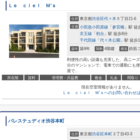
Ｌｅ ｃｉｅｌ Ｍ’ｓ
東京都
渋谷区
代々木
５丁目21-6
住所
交通
小田急小田原線
「
参宮橋
」駅 徒
京王線
「
初台
」駅 徒歩8分
千代田線
「
代々木公園
」駅 徒歩1
築9年
4階建
鉄筋
築年
階数
構造
利便性の高い設備も充実した、高ニーズ
分のマンションで、電車での通勤にも便
屋で...
所在階
賃料
管理費・共益費
敷金
礼金
間取り
現在空室情報がありません。
Ｌｅ ｃｉｅｌ Ｍ’ｓへのお問い合わせ
パレステュディオ渋谷本町
東京都
渋谷区
本町
３丁目43-3
住所