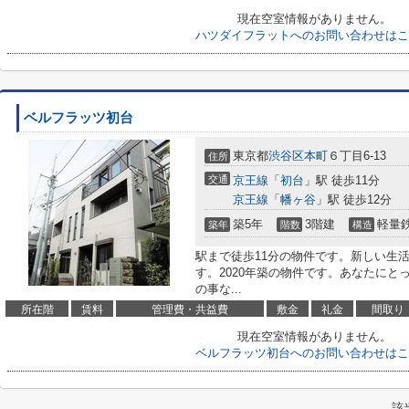
現在空室情報がありません。
ハツダイフラットへのお問い合わせはこ
ベルフラッツ初台
東京都
渋谷区
本町
６丁目6-13
住所
交通
京王線
「
初台
」駅 徒歩11分
京王線
「
幡ヶ谷
」駅 徒歩12分
築5年
3階建
軽量
築年
階数
構造
駅まで徒歩11分の物件です。新しい生
す。2020年築の物件です。あなたに
の事な...
所在階
賃料
管理費・共益費
敷金
礼金
間取り
現在空室情報がありません。
ベルフラッツ初台へのお問い合わせはこ
該