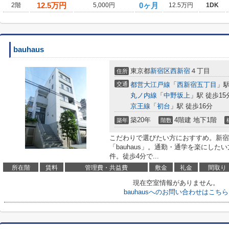
12.5
万円
0ヶ月
2階
5,000円
12.5万円
1DK
bauhaus
東京都
新宿区
西新宿
４丁目
住所
交通
都営大江戸線
「
西新宿五丁目
」駅
丸ノ内線
「
中野坂上
」駅 徒歩15
京王線
「
初台
」駅 徒歩16分
築20年
4階建 地下1階
築年
階数
こだわりで選びたい方におすすめ。新宿
「bauhaus」。通勤・通学を楽にし
件。徒歩4分で...
所在階
賃料
管理費・共益費
敷金
礼金
間取り
現在空室情報がありません。
bauhausへのお問い合わせはこちら