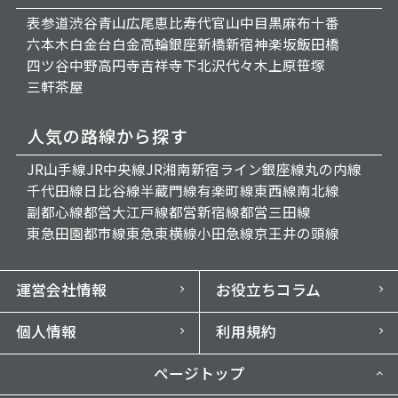
表参道
渋谷
青山
広尾
恵比寿
代官山
中目黒
麻布十番
六本木
白金台
白金高輪
銀座
新橋
新宿
神楽坂
飯田橋
四ツ谷
中野
高円寺
吉祥寺
下北沢
代々木上原
笹塚
三軒茶屋
人気の路線から探す
JR山手線
JR中央線
JR湘南新宿ライン
銀座線
丸の内線
千代田線
日比谷線
半蔵門線
有楽町線
東西線
南北線
副都心線
都営大江戸線
都営新宿線
都営三田線
東急田園都市線
東急東横線
小田急線
京王井の頭線
運営会社情報
お役立ちコラム
個人情報
利用規約
ページトップ