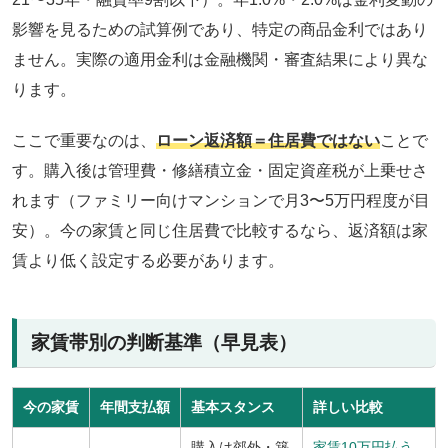
影響を見るための試算例であり、特定の商品金利ではあり
ません。実際の適用金利は金融機関・審査結果により異な
ります。
ここで重要なのは、
ローン返済額＝住居費ではない
ことで
す。購入後は管理費・修繕積立金・固定資産税が上乗せさ
れます（ファミリー向けマンションで月3〜5万円程度が目
安）。今の家賃と同じ住居費で比較するなら、返済額は家
賃より低く設定する必要があります。
家賃帯別の判断基準（早見表）
今の家賃
年間支払額
基本スタンス
詳しい比較
購入は郊外・築
家賃10万円払う