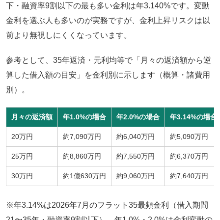
下・融資率9割以下の最も多い金利は年3.140%です。変動
金利を選ぶ人も多いのが実務ですが、金利上昇リスクは以
前より無視しにくくなっています。
参考として、35年返済・元利均等で「月々の返済額から逆
算した借入額の目安」を金利別に示します（概算・諸費用
別）。
月々の返済額
年1.0%の場合
年2.0%の場合
年3.14%の場合
20万円
約7,090万円
約6,040万円
約5,090万円
25万円
約8,860万円
約7,550万円
約6,370万円
30万円
約1億630万円
約9,060万円
約7,640万円
※年3.14%は2026年7月のフラット35最頻金利（借入期間
21〜35年・融資率9割以下）。年1.0%・2.0%は金利変動の