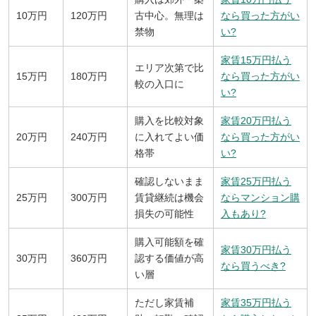
10万円
120万円
古中心。無理は
なら買った方がい
禁物
い?
家賃15万円払う
エリア次第で比
15万円
180万円
なら買った方がい
較の入口に
い?
購入を比較対象
家賃20万円払う
20万円
240万円
に入れてよい価
なら買った方がい
格帯
い?
確認しないまま
家賃25万円払う
25万円
300万円
賃貸継続は機会
ならマンション購
損失の可能性
入もあり?
購入可能額を確
家賃30万円払う
30万円
360万円
認する価値が高
なら買うべき?
い層
ただし家賃補
家賃35万円払う